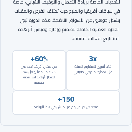
للتحديات الخاصة بريادة الأعمال والتوظيف الشبابي، خاصة
في سياقات أفريقيا والخليج حيث تختلف الفرص والعقبات
بشكل جوهري عن الأسواق الناضجة. هذه الدورة تبني
القدرة العملية الكاملة لتصميم وإدارة وقياس أثر هذه
المشاريع بفعالية حقيقية.
60%+
3x
نتائج أقوى للمشاريع المبنية
من سكان أفريقيا تحت سن
على تخطيط منهجي حقيقي
25 عاماً، مما يجعل هذا
المجال أولوية استراتيجية
حقيقية
150+
متخصص تم تدريبهم من ماتش في هذا البرنامج