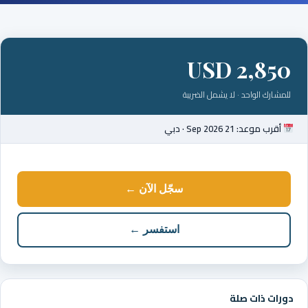
USD 2,850
للمشارك الواحد · لا يشمل الضريبة
أقرب موعد: 21 Sep 2026 · دبي
سجّل الآن ←
استفسر ←
دورات ذات صلة