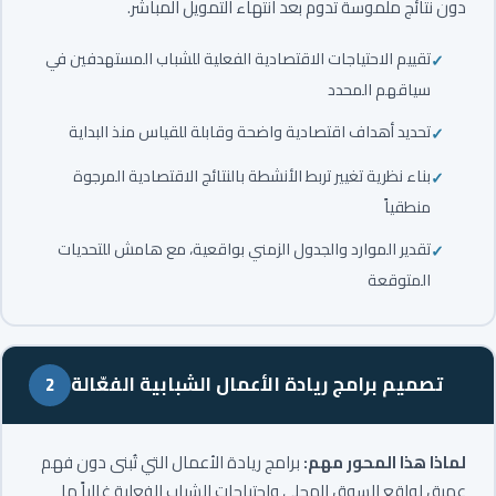
دون نتائج ملموسة تدوم بعد انتهاء التمويل المباشر.
تقييم الاحتياجات الاقتصادية الفعلية للشباب المستهدفين في
سياقهم المحدد
تحديد أهداف اقتصادية واضحة وقابلة للقياس منذ البداية
بناء نظرية تغيير تربط الأنشطة بالنتائج الاقتصادية المرجوة
منطقياً
تقدير الموارد والجدول الزمني بواقعية، مع هامش للتحديات
المتوقعة
تصميم برامج ريادة الأعمال الشبابية الفعّالة
2
لماذا هذا المحور مهم:
برامج ريادة الأعمال التي تُبنى دون فهم
عميق لواقع السوق المحلي واحتياجات الشباب الفعلية غالباً ما