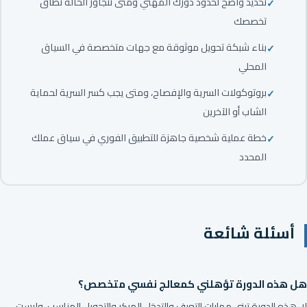
تحديد واضح لحدود دورك المهني ومتى تتجاوز الحالة نطاق
تخصصك
بناء شبكة تحويل موثوقة مع جهات متخصصة في السياق
المحلي
بروتوكولات السرية والإفصاح، ومتى يجب كسر السرية لحماية
الشاب أو الآخرين
خطة عملية شخصية جاهزة للتطبيق الفوري في سياق عملك
المحدد
أسئلة شائعة
هل هذه الدورة تؤهلني كمعالج نفسي متخصص؟
لا، هذه الدورة تبني مهارات التعرف والتدخل المبكر والتحويل المناسب، وليست