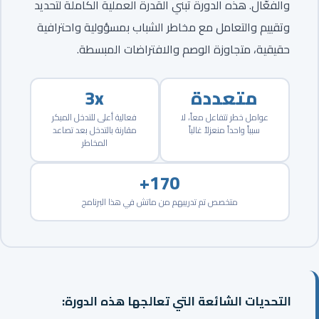
والفعّال. هذه الدورة تبني القدرة العملية الكاملة لتحديد
وتقييم والتعامل مع مخاطر الشباب بمسؤولية واحترافية
حقيقية، متجاوزة الوصم والافتراضات المبسطة.
متعددة
3x
عوامل خطر تتفاعل معاً، لا
فعالية أعلى للتدخل المبكر
سبباً واحداً منعزلاً غالباً
مقارنة بالتدخل بعد تصاعد
المخاطر
170+
متخصص تم تدريبهم من ماتش في هذا البرنامج
التحديات الشائعة التي تعالجها هذه الدورة: