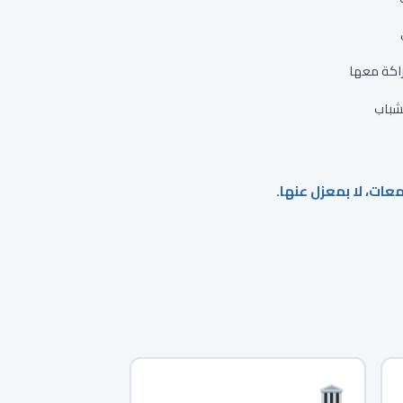
راكة معها
لشباب
عات، لا بمعزل عنها.