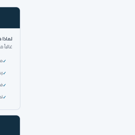
لماذا 
غالباً 
من
رس
فه
تح