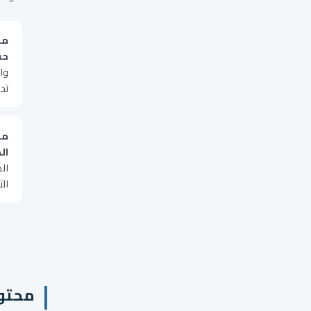
من
حق
وا
تد
مه
ال
الذ
الت
محتوى