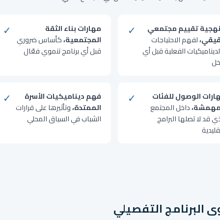
✓
✓
هجية تقييم مجتمعي
مهارات بناء الثقة
يقي،
لفهم الاحتياجات
المجتمعية،
كأساس ضروري
لديناميكيات الفعلية قبل أي
قبل أي برنامج تنموي فعّال
خل
✓
✓
ارات الوصول للفئات
فهم ديناميكيات الأسرة
مهمشة،
داخل المجتمع
الممتدة،
وتأثيرها على قرارات
ي قد لا تصلها البرامج
الشباب في السياق المحلي
قليدية
 البرنامج التفصيلي