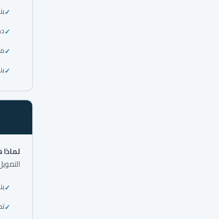
بن
دم
مع
بن
لماذا 
التمويل
بن
تص