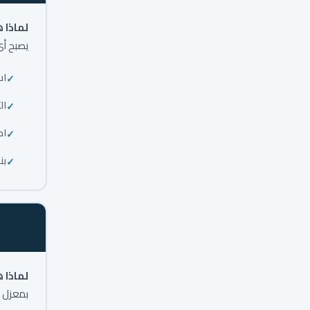
لماذا 
يصبح أي
اس
ال
اح
بن
لماذا 
بمعزل ع