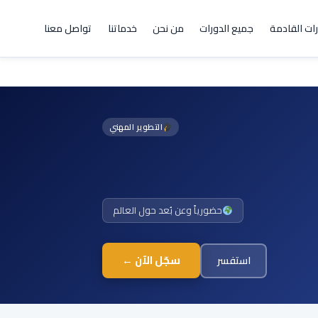
رات القادمة
جميع الدورات
من نحن
خدماتنا
تواصل معنا
التطوير المهني
حضورياً وعن بُعد حول العالم
سجّل الآن ←
استفسر