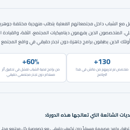
ل مع الشباب داخل مجتمعاتهم الفعلية يتطلب منهجية مختلفة جوهرياً ع
لي. المتخصصون الذين يفهمون ديناميكيات المجتمع، الثقة، والقيادة الم
ولئك الذين يطبقون برامج جاهزة دون تجذر حقيقي في واقع المجتمع
60%+
130+
متخصص تم تدريبهم من ماتش في هذا
من برامج تنمية الشباب تفشل في تحقيق أثر
البرنامج
مستدام دون تجذر مجتمعي حقيقي
ديات الشائعة التي تعالجها هذه الدورة:
تطبق برامج مصممة مسبقاً دون تكييف حقيقي مع خصوصية كل مجتمع محلي