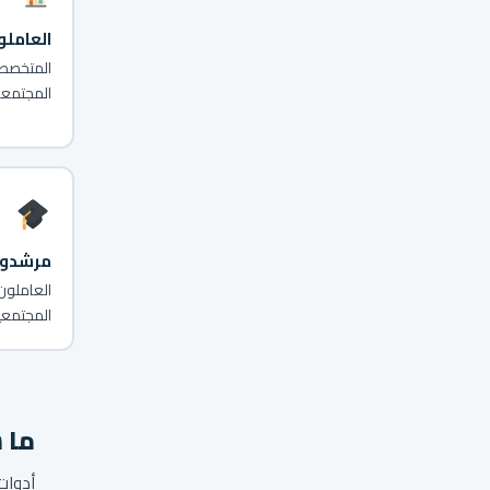
العامل
المتخصصو
المجتمعا
مرشدو 
العاملون
المجتمعية
ما 
أدوات