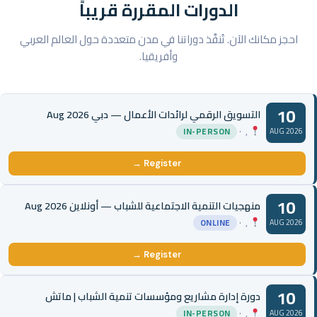
الدورات المقررة قريباً
احجز مكانك الآن. تُنفَّذ دوراتنا في مدن متعددة حول العالم العربي
وأفريقيا.
10
التسويق الرقمي لرائدات الأعمال — دبي Aug 2026
, ·
IN-PERSON
AUG 2026
Register →
10
منهجيات التنمية الاجتماعية للشباب — أونلاين Aug 2026
, ·
ONLINE
AUG 2026
Register →
10
دورة إدارة مشاريع ومؤسسات تنمية الشباب | ماتش
, ·
IN-PERSON
AUG 2026