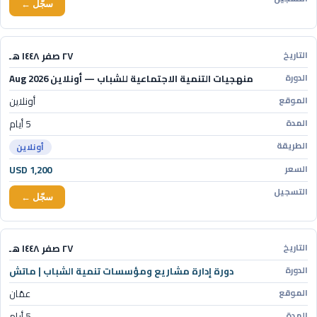
سجّل ←
٢٧ صفر ١٤٤٨ هـ
منهجيات التنمية الاجتماعية للشباب — أونلاين Aug 2026
أونلاين
5 أيام
أونلاين
USD 1,200
سجّل ←
٢٧ صفر ١٤٤٨ هـ
دورة إدارة مشاريع ومؤسسات تنمية الشباب | ماتش
عمّان
5 أيام