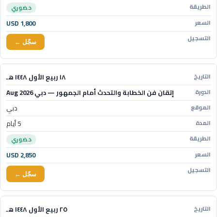
حضوري
USD 1,800
سجّل ←
١٨ ربيع الأول ١٤٤٨ هـ
إتقان فن الخطابة والتحدث أمام الجمهور — دبي Aug 2026
دبي
5 أيام
حضوري
USD 2,850
سجّل ←
٢٥ ربيع الأول ١٤٤٨ هـ