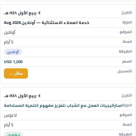
٠٤ ربيع الأول ١٤٤٨ هـ
خدمة العملاء الاستثنائية — أونلاين Aug 2026
أونلاين
5 أيام
أونلاين
USD 1,200
سجّل ←
٠٤ ربيع الأول ١٤٤٨ هـ
استراتيجيات العمل مع الشباب لتعزيز مفهوم التنمية المستدامة
لاغوس
5 أيام
حضوري