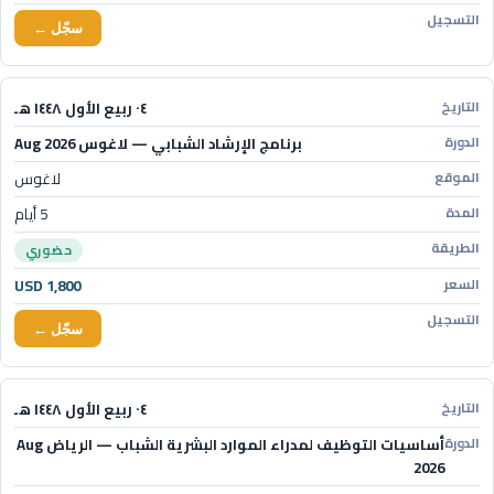
سجّل ←
٠٤ ربيع الأول ١٤٤٨ هـ
برنامج الإرشاد الشبابي — لاغوس Aug 2026
لاغوس
5 أيام
حضوري
USD 1,800
سجّل ←
٠٤ ربيع الأول ١٤٤٨ هـ
أساسيات التوظيف لمدراء الموارد البشرية الشباب — الرياض Aug
2026