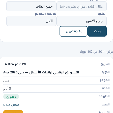
الشهر
طريقة التقديم
بحث
إعادة تعيين
عرض 1–20 من 102 دورة
٢٧ صفر ١٤٤٨ هـ
التسويق الرقمي لرائدات الأعمال — دبي Aug 2026
دبي
5 أيام
حضوري
USD 2,850