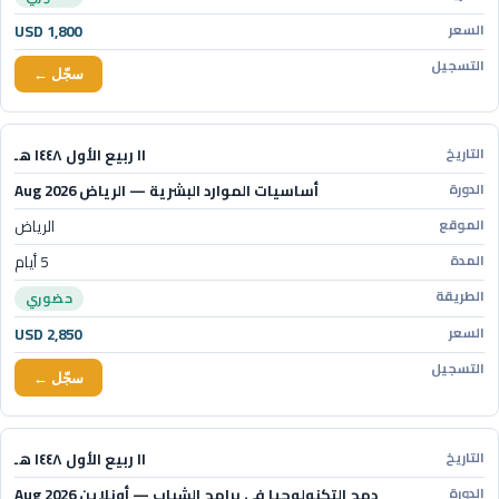
USD 1,800
سجّل ←
١١ ربيع الأول ١٤٤٨ هـ
أساسيات الموارد البشرية — الرياض Aug 2026
الرياض
5 أيام
حضوري
USD 2,850
سجّل ←
١١ ربيع الأول ١٤٤٨ هـ
دمج التكنولوجيا في برامج الشباب — أونلاين Aug 2026