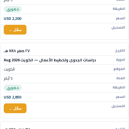
حضوري
USD 2,200
سجّل ←
٢٧ صفر ١٤٤٨ هـ
دراسات الجدوى وتخطيط الأعمال — الكويت Aug 2026
الكويت
5 أيام
حضوري
USD 2,850
سجّل ←