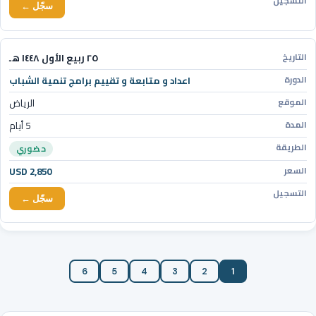
سجّل ←
٢٥ ربيع الأول ١٤٤٨ هـ
اعداد و متابعة و تقييم برامج تنمية الشباب
الرياض
5 أيام
حضوري
USD 2,850
سجّل ←
6
5
4
3
2
1