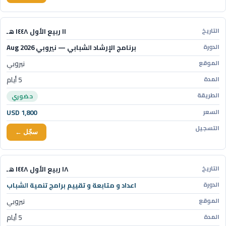
١١ ربيع الأول ١٤٤٨ هـ
برنامج الإرشاد الشبابي — نيروبي Aug 2026
نيروبي
5 أيام
حضوري
USD 1,800
سجّل ←
١٨ ربيع الأول ١٤٤٨ هـ
اعداد و متابعة و تقييم برامج تنمية الشباب
نيروبي
5 أيام