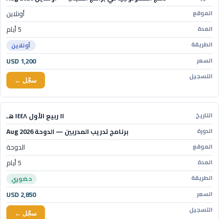
أونلاين
5 أيام
أونلاين
USD 1,200
سجّل ←
١١ ربيع الأول ١٤٤٨ هـ
برنامج تدريب المدربين — الدوحة Aug 2026
الدوحة
5 أيام
حضوري
USD 2,850
سجّل ←