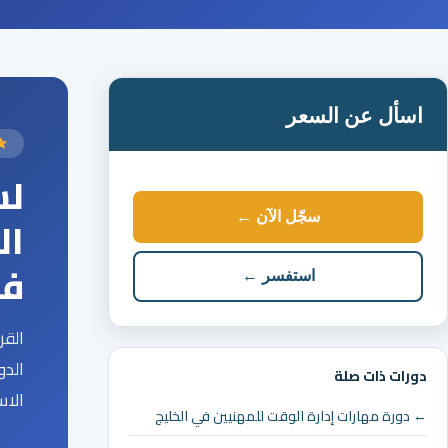
اسأل عن السعر
لس
سجّل الآن ←
ال
فع
استفسر ←
القر
الدو
دورات ذات صلة
الاس
← دورة مهارات إدارة الوقت للمهنيين في الخليج