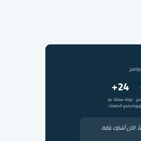
24+
ليج
دولة ممثلة عبر
روبا
جميع الدفعات
. الآن أشارك بثقة