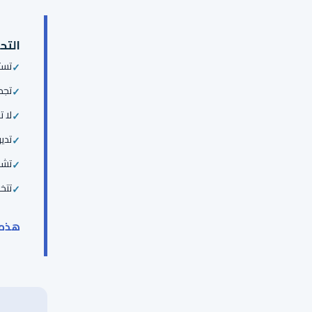
التح
تست
تجد
لا ت
تدي
تشع
تتخ
هذه 