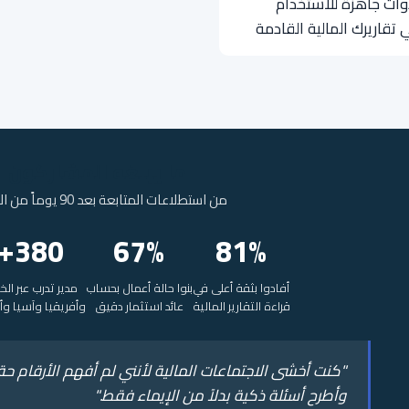
وات جاهزة للاستخدام
 تقاريرك المالية القادمة
ما يبلغه المشاركون
من استطلاعات المتابعة بعد 90 يوماً من البرنامج
380+
67%
81%
أفادوا بثقة أعلى في
بنوا حالة أعمال بحساب
مدير تدرب عبر الخ
قراءة التقارير المالية
عائد استثمار دقيق
وأفريقيا وآسيا وأو
"كنت أخشى الاجتماعات المالية لأنني لم أفهم الأرقام حقاً
وأطرح أسئلة ذكية بدلاً من الإيماء فقط."