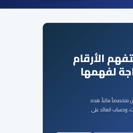
فهم الأرقام
جة لفهمها
كن متخصصاً مالياً. هذه
يات، وحساب العائد على