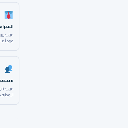
المدراء 
من يديرون
فهماً مال
متخصصو
من يحتاجو
التوظيف 