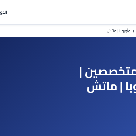
الدو
يا وأوروبا | ماتش
لمتخصصين |
با | ماتش