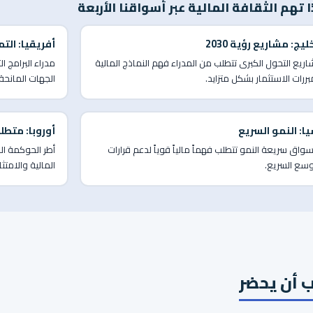
ا تهم الثقافة المالية عبر أسواقنا الأربعة
ليج: مشاريع رؤية 2030
أفريقيا: الت
ريع التحول الكبرى تتطلب من المدراء فهم النماذج المالية
مدراء البرامج ا
ررات الاستثمار بشكل متزايد.
الجهات المانحة 
يا: النمو السريع
أوروبا: متط
سواق سريعة النمو تتطلب فهماً مالياً قوياً لدعم قرارات
أطر الحوكمة الص
وسع السريع.
المالية والامتثا
 أن يحضر