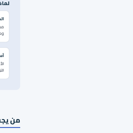
لماذ
الخ
مشا
ومب
آس
الأ
الت
من يجب