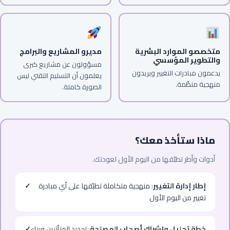
متخصصو الموارد البشرية
مديرو المشاريع والبرامج
والتطوير المؤسسي
مسؤولون عن مشاريع كبرى
يدعمون مبادرات التغيير ويريدون
يعلمون أن التسليم التقني ليس
منهجية منظّمة.
الصورة كاملة.
ماذا ستأخذ معك؟
أدوات وأطر تطبّقها من اليوم الأول لعودتك.
إطار إدارة التغيير
: منهجية متكاملة تطبّقها على أي مبادرة
✓
تغيير من اليوم الأول
خطة تحليل وإشراك أصحاب المصلحة
: تحديد المتأثرين وبناء
✓