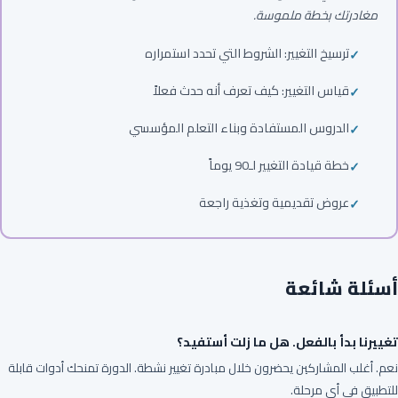
مغادرتك بخطة ملموسة.
ترسيخ التغيير: الشروط التي تحدد استمراره
قياس التغيير: كيف تعرف أنه حدث فعلاً
الدروس المستفادة وبناء التعلم المؤسسي
خطة قيادة التغيير لـ90 يوماً
عروض تقديمية وتغذية راجعة
أسئلة شائعة
تغييرنا بدأ بالفعل. هل ما زلت أستفيد؟
نعم. أغلب المشاركين يحضرون خلال مبادرة تغيير نشطة. الدورة تمنحك أدوات قابلة
للتطبيق في أي مرحلة.