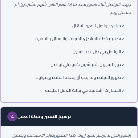
جودة التواصل أثناء التغيير تحدد ما إذا شعر الناس بأنهم مشاركون أم
منفعل بهم.
مبادئ تواصل التغيير الفعّال
تصميم خطة التواصل: القنوات والرسائل والتوقيت
التواصل في ظل عدم اليقين
دور المديرين المباشرين كموصلي تواصل
ظهور القيادة وما يجب أن يفعله القادة ويقولوه
الاعتبارات الثقافية في بيئات العمل الخليجية
ترسيخ التغيير وخطة العمل
4
التغيير الذي لا يترسّخ مجرد إرباك. هذا المحور يعالج الاستدامة ويضمن