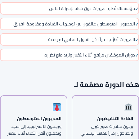
مؤسستك تُطلق تغييرات دون خطة لإشراك الناس
المديرون المتوسطون عالقون بين توجيهات القيادة ومقاومة الفريق
التغييرات تُطبَّق تقنياً لكن التحول الثقافي لم يحدث
دوران الموظفين مرتفع أثناء التغيير وتريد منع تكراره
هذه الدورة مصمّمة لـ
القادة التنفيذيون
المديرون المتوسطون
يرعون مبادرات تغيير كبرى
يترجمون الاستراتيجية إلى تنفيذ
ويحتاجون إطاراً للجانب الإنساني.
ويحملون أثقل الأعباء أثناء التغيير.