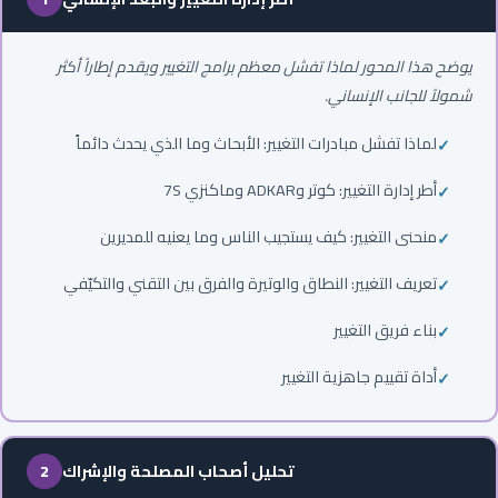
يوضح هذا المحور لماذا تفشل معظم برامج التغيير ويقدم إطاراً أكثر
شمولاً للجانب الإنساني.
لماذا تفشل مبادرات التغيير: الأبحاث وما الذي يحدث دائماً
أطر إدارة التغيير: كوتر وADKAR وماكنزي 7S
منحنى التغيير: كيف يستجيب الناس وما يعنيه للمديرين
تعريف التغيير: النطاق والوتيرة والفرق بين التقني والتكيّفي
بناء فريق التغيير
أداة تقييم جاهزية التغيير
تحليل أصحاب المصلحة والإشراك
2