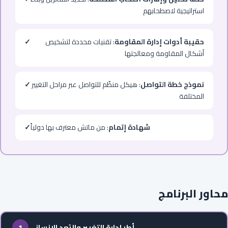
استراتيجية لاصطحابهم
حقيبة أدوات إدارة المقاومة
: تقنيات محددة لتشخيص
✓
أشكال المقاومة ومعالجتها
نموذج خطة التواصل
: هيكل منظّم للتواصل عبر مراحل التغيير
✓
المختلفة
شهادة إتمام
: من ماتش معترف بها دولياً
✓
محاور البرنامج
أطر إدارة التغيير والبُعد الإنساني
1