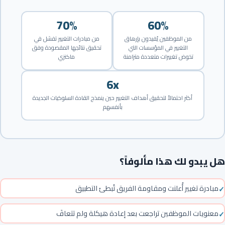
70%
60%
من الموظفين يُفيدون بإرهاق
من مبادرات التغيير تفشل في
التغيير في المؤسسات التي
تحقيق نتائجها المقصودة وفق
تخوض تغييرات متعددة متزامنة
ماكنزي
6x
أكثر احتمالاً لتحقيق أهداف التغيير حين ينمذج القادة السلوكيات الجديدة
بأنفسهم
هل يبدو لك هذا مألوفاً؟
مبادرة تغيير أُعلنت ومقاومة الفريق تُبطئ التطبيق
معنويات الموظفين تراجعت بعد إعادة هيكلة ولم تتعافَ