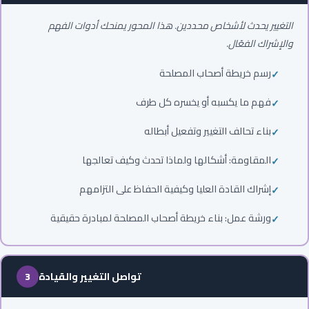
التغيير يحدث لأشخاص محددين. هذا المحور يمنحك أدوات الفهم
والإشراك الفعّال.
رسم خريطة أصحاب المصلحة
فهم ما يكسبه أو يخسره كل طرف
بناء تحالف التغيير وتفعيل أبطاله
المقاومة: أشكالها ولماذا تحدث وكيف تعالجها
إشراك القادة العليا وكيفية الحفاظ على التزامهم
ورشة عمل: بناء خريطة أصحاب المصلحة لمبادرة حقيقية
تواصل التغيير والقيادة
3