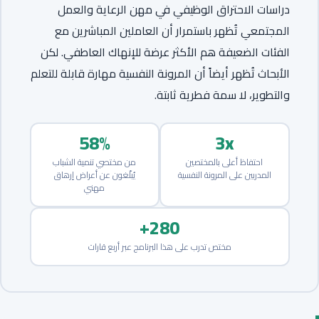
دراسات الاحتراق الوظيفي في مهن الرعاية والعمل
المجتمعي تُظهر باستمرار أن العاملين المباشرين مع
الفئات الضعيفة هم الأكثر عرضة للإنهاك العاطفي. لكن
الأبحاث تُظهر أيضاً أن المرونة النفسية مهارة قابلة للتعلم
والتطوير، لا سمة فطرية ثابتة.
58%
3x
احتفاظ أعلى بالمختصين
من مختصي تنمية الشباب
المدربين على المرونة النفسية
يُبلّغون عن أعراض إرهاق
مهني
280+
مختص تدرب على هذا البرنامج عبر أربع قارات