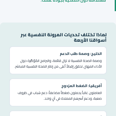
مستدامة دون التضحية بجودة عملك.
لماذا تختلف تحديات المرونة النفسية عبر
أسواقنا الأربعة
الخليج: وصمة طلب الدعم
وصمة الصحة النفسية لا تزال قائمة، والبرامج المُؤطَّرة حول
الأداء المهني تحقق إقبالاً أعلى من إطار الصحة النفسية المباشر.
أفريقيا: الضغط المزدوج
العاملون غالباً يحملون ضغطاً مضاعفاً: دعم شباب في ظروف
صعبة، ودعم أسرهم الممتدة في آنٍ واحد.