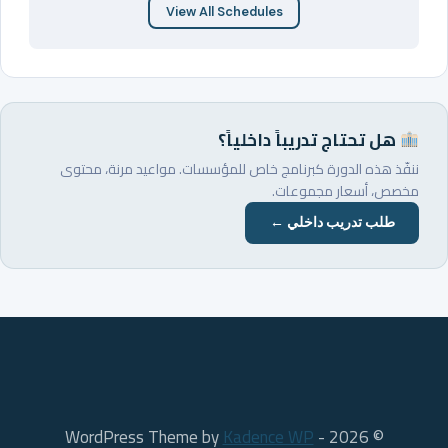
View All Schedules
هل تحتاج تدريباً داخلياً؟
ننفّذ هذه الدورة كبرنامج خاص للمؤسسات. مواعيد مرنة، محتوى
مخصص، أسعار مجموعات.
طلب تدريب داخلي ←
Kadence WP
© 2026 - WordPress Theme by