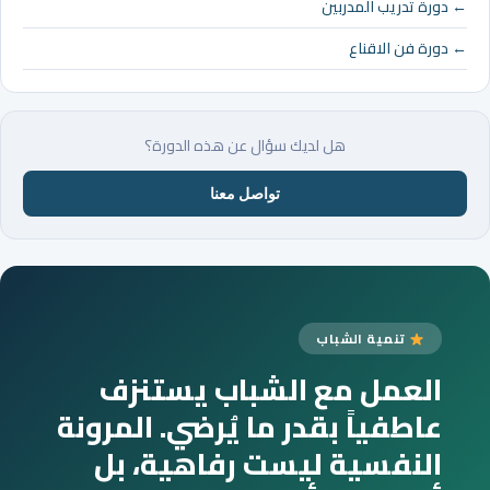
← دورة تدريب المدربين
← دورة فن الاقناع
هل لديك سؤال عن هذه الدورة؟
تواصل معنا
تنمية الشباب
العمل مع الشباب يستنزف
عاطفياً بقدر ما يُرضي. المرونة
النفسية ليست رفاهية، بل