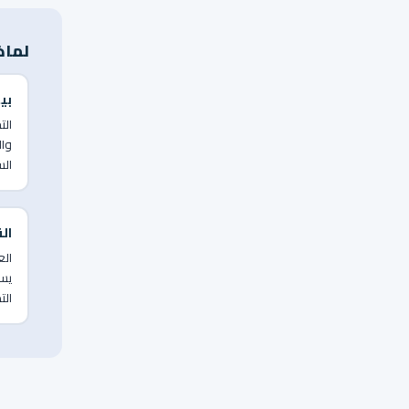
لماذ
بيئ
الت
وال
الس
ال
ال
يست
الت