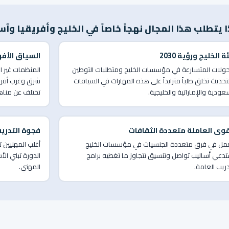
ا يتطلب هذا المجال نهجاً خاصاً في الخليج وأفريقيا وآس
ة الخليج ورؤية 2030
السياق الأف
حولات المتسارعة في مؤسسات الخليج ومتطلبات التوطين
المنظمات غير ا
تحديث تخلق طلباً متزايداً على هذه المهارات في السياقات
شرق وغرب أفري
عودية والإماراتية والخليجية.
تختلف عن مناهج 
قوى العاملة متعددة الثقافات
فجوة التدري
عمل في فرق متعددة الجنسيات في مؤسسات الخليج
أغلب المهنيين 
دعي أساليب تواصل وتنسيق تتجاوز ما تغطيه برامج
الدورة تبني الأ
دريب العامة.
المهني.