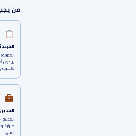
من يجب 
المبتدئ
المهنيون 
يريدون أس
بالتجربة 
المدير
المديرون
مهاراتهم
النمو.