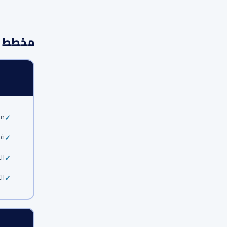
مخطط ال
ما
فه
ال
ال