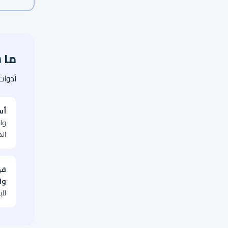
ما 
أدوات 
أس
واض
ال
فه
وا
للب