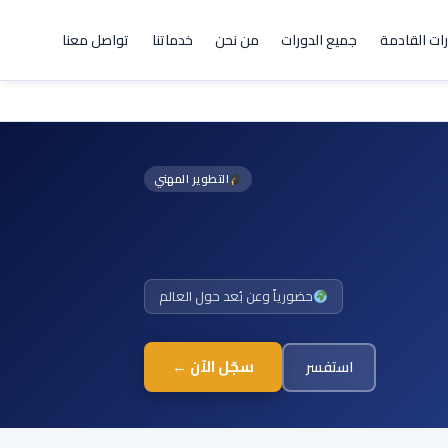
رات القادمة
جميع الدورات
من نحن
خدماتنا
تواصل معنا
التطوير المهني
حضورياً وعن بُعد حول العالم
سجّل الآن ←
استفسر