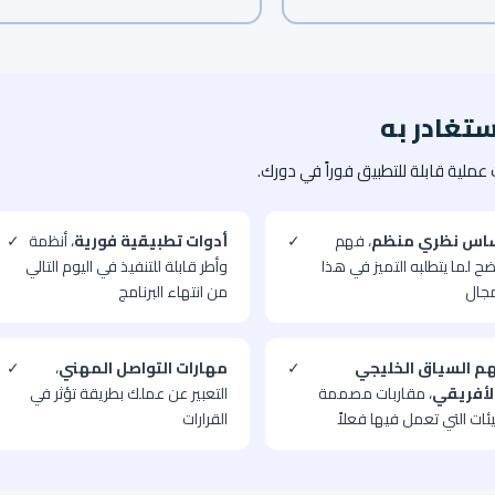
ستغادر به
عملية قابلة للتطبيق فوراً في دورك.
اس نظري منظم
، فهم
✓
أدوات تطبيقية فورية
، أنظمة
✓
ح لما يتطلبه التميز في هذا
وأطر قابلة للتنفيذ في اليوم التالي
مجال
من انتهاء البرنامج
م السياق الخليجي
✓
مهارات التواصل المهني
،
✓
لأفريقي
، مقاربات مصممة
التعبير عن عملك بطريقة تؤثر في
يئات التي تعمل فيها فعلاً
القرارات