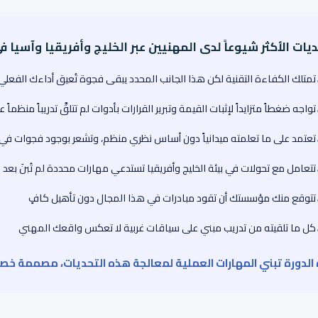
ديات الأكثر شيوعاً لدى المهنيين عبر الخليج وأفريقيا وآسيا ف
تمتلك الكفاءة التقنية لكن هذا الجانب المحدد يبقى فجوة تُعيق أداءك الفعلي
تواجه ضغطاً متزايداً لإثبات القيمة وتبرير القرارات بأدوات لم تتلقَّ تدريباً منظماً ع
تعتمد على ما تعلمته ميدانياً دون أساس نظري منظم، وتشعر بوجود فجوات ف
تتعامل مع تحولات في بيئة الخليج وأفريقيا تستدعي مهارات محددة لم تُبنَ بعد
تتوقع منك مؤسستك أن تقود مبادرات في هذا المجال دون تأهيل كافٍ
كل ما تلقيته من تدريب مبني على سياقات غربية لا تعكس واقعك المهني
الدورة تبني المهارات العملية لمعالجة هذه التحديات، مصممة خصيص