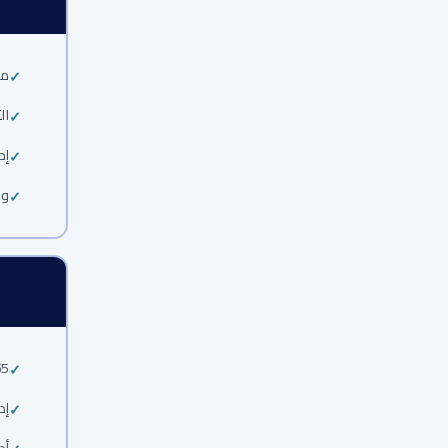
مب
ال
إد
ور
ft 365
إد
أد