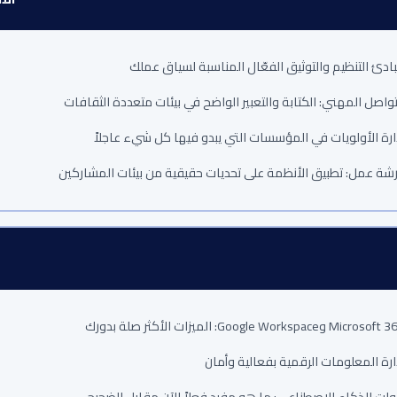
ادئ التنظيم والتوثيق الفعّال المناسبة لسياق عملك
تواصل المهني: الكتابة والتعبير الواضح في بيئات متعددة الثقافات
ارة الأولويات في المؤسسات التي يبدو فيها كل شيء عاجلاً
شة عمل: تطبيق الأنظمة على تحديات حقيقية من بيئات المشاركين
Microso وGoogle Workspace: الميزات الأكثر صلة بدورك
ارة المعلومات الرقمية بفعالية وأمان
وات الذكاء الاصطناعي: ما هو مفيد فعلاً الآن مقابل الضجيج