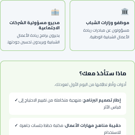
موظفو وزارات الشباب
مديرو مسؤولية الشركات
الاجتماعية
مسؤولون عن مبادرات ريادة
يديرون برامج ريادة الأعمال
الأعمال الشبابية الوطنية.
الشبابية ويريدون تحسين جودتها.
ماذا ستأخذ معك؟
أدوات وأطر تطبّقها من اليوم الأول لعودتك.
إطار تصميم البرنامج
: منهجية متكاملة من تقييم الاحتياج إلى
✓
قياس الأثر
حقيبة مناهج مهارات الأعمال
: مكتبة خطط جلسات جاهزة
✓
للاستخدام