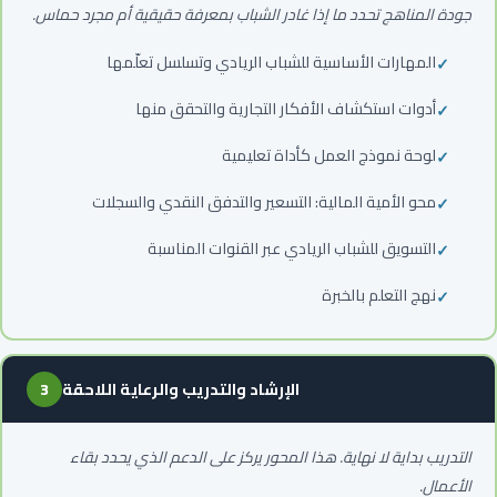
جودة المناهج تحدد ما إذا غادر الشباب بمعرفة حقيقية أم مجرد حماس.
المهارات الأساسية للشباب الريادي وتسلسل تعلّمها
أدوات استكشاف الأفكار التجارية والتحقق منها
لوحة نموذج العمل كأداة تعليمية
محو الأمية المالية: التسعير والتدفق النقدي والسجلات
التسويق للشباب الريادي عبر القنوات المناسبة
نهج التعلم بالخبرة
الإرشاد والتدريب والرعاية اللاحقة
3
التدريب بداية لا نهاية. هذا المحور يركز على الدعم الذي يحدد بقاء
الأعمال.