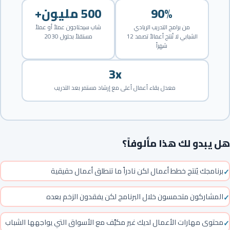
90%
500 مليون+
من برامج التدريب الريادي
شاب سيحتاجون عملاً أو عملاً
الشبابي لا تُنتج أعمالاً تصمد 12
مستقلاً بحلول 2030
شهراً
3x
معدل بقاء أعمال أعلى مع إرشاد مستمر بعد التدريب
هل يبدو لك هذا مألوفاً؟
برنامجك يُنتج خطط أعمال لكن نادراً ما تنطلق أعمال حقيقية
المشاركون متحمسون خلال البرنامج لكن يفقدون الزخم بعده
محتوى مهارات الأعمال لديك غير مكيَّف مع الأسواق التي يواجهها الشباب