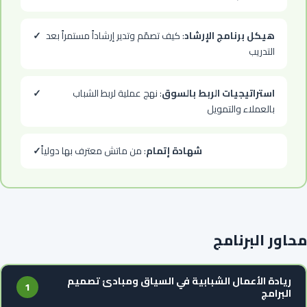
هيكل برنامج الإرشاد
: كيف تصمّم وتدير إرشاداً مستمراً بعد
✓
التدريب
استراتيجيات الربط بالسوق
: نهج عملية لربط الشباب
✓
بالعملاء والتمويل
شهادة إتمام
: من ماتش معترف بها دولياً
✓
محاور البرنامج
ريادة الأعمال الشبابية في السياق ومبادئ تصميم
1
البرامج