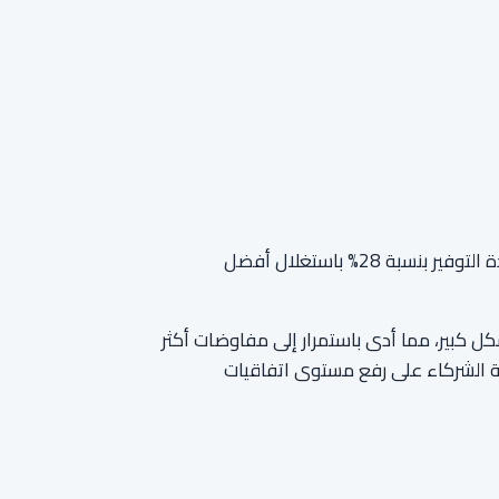
"لقد خفضنا التقاضي بنسبة 85% تقريبًا من خلال صياغة شروط محكمة مع زيادة التوفير بنسبة 28% باستغلال أفضل
شكل كبير، مما أدى باستمرار إلى مفاوضات أكثر
سية الشركاء على رفع مستوى اتفاقيات