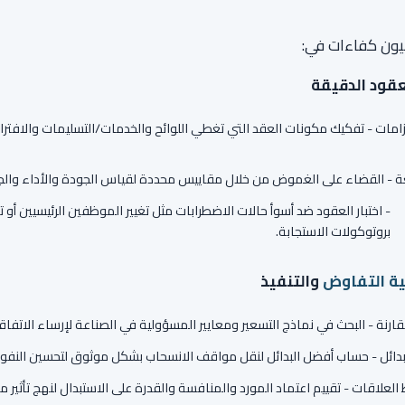
نيون كفاءات في:
عقود الدقيقة
لتزامات - تفكيك مكونات العقد التي تغطي اللوائح والخدمات/التسليمات والاف
غة - القضاء على الغموض من خلال مقاييس محددة لقياس الجودة والأداء والج
- اختبار العقود ضد أسوأ حالات الاضطرابات مثل تغيير الموظفين الرئيسيين أو ت
بروتوكولات الاستجابة.
ية التفاوض
والتنفيذ
قارنة - البحث في نماذج التسعير ومعايير المسؤولية في الصناعة لإرساء الاتفاقي
لبدائل - حساب أفضل البدائل لنقل مواقف الانسحاب بشكل موثوق لتحسين النفوذ
العلاقات - تقييم اعتماد المورد والمنافسة والقدرة على الاستبدال لنهج تأثير 