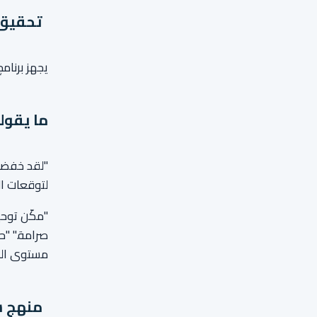
تحقيق 
يجهز برنام
ما يقول
لتوقعات ال
"مكّن توحي
صرامة." "ح
مستوى الخدمة
منهج ش