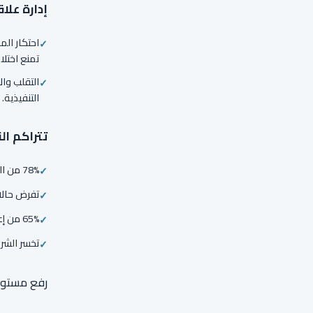
إدارة علا
احتكار الم
تمنع اختلا
التقلب وال
التنفيذية.
تتراكم ال
78% من العقود تحتوي على غموض مما يترك الشركات عرضة للخطر قانونيًا وماليًا
تفرض حالات ال
65% من إعادة التفاوض على العقود تتوقف بسبب عدم كفاية المعلومات التجارية متعددة الوظائف
تخسر الشركات في المتوسط 12-
رفع مستوى 