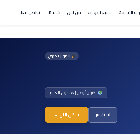
رات القادمة
جميع الدورات
من نحن
خدماتنا
تواصل معنا
التطوير المهني
حضورياً وعن بُعد حول العالم
سجّل الآن ←
استفسر