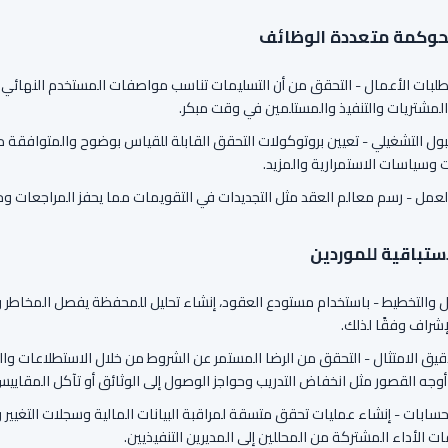
حوكمة متعددة الوظائف
طلبات الأعمال - التحقق من أن التسليمات تناسب مواصفات المستخدم النهائي 
المشتريات والتنفيذ والمستلمين في وقت مبكر.
بول التشغيلي - تعيين بروتوكولات التحقق القابلة للقياس بوضوح والمتوافقة م
 وسياسات الاستمرارية والمزيد.
لعمل - رسم معالم العقد مثل التجديدات في التقويمات مما يحفز المراجعات و
لاستباقية للموردين
 والتخطيط - باستخدام مستودع العقود، إنشاء تحليل للمحفظة يفصل المخاطر والت
إشراف وفقًا لذلك.
يق الامتثال - التحقق من الرضا المستمر عن الشروط من خلال الاستطلاعات والز
وجه القصور مثل انخفاض التدريب وحواجز الوصول إلى الوثائق أو تآكل المقاييس
سابات - إنشاء عمليات تحقق متسقة لمراقبة البيانات المالية وسجلات التغيير 
ت الأداء المشتركة من المحللين إلى المديرين التنفيذيين.