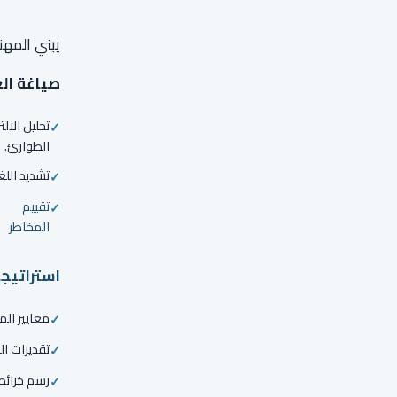
يبني المه
صياغة ال
تحليل الا
الطوارئ.
تشديد الل
تقييم
المخاطر
استراتيج
معايير الم
تقديرات ا
رسم خرائط 