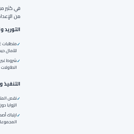
في كثير من
من الإعداد
التوريد و
متطلبات غي
للآمال حيث
شروط غير 
الطاولات 
التنفيذ 
نقص المتاب
الزوايا دو
ارتباك أصح
المجموعات