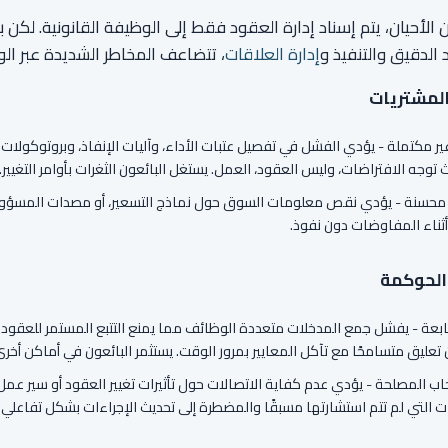
 الأحيان، يتم إسناد إدارة العقود فقط إلى الوظيفة القانونية. لكن
 الدقيق والتنفيذ و
إدارة العلاقات
، تتضاعف المخاطر الشديدة عبر ال
المشتريات
ر مكتملة - يؤدي الفشل في تفصيل عتبات الأداء، وآليات الإنفاذ، وبروتوكولات ال
 توجه الافتراضات، وليس العقود، العمل. يستغل البائعون الثغرات بأوامر التغيير.
محسنة - يؤدي نقص معلومات السوق حول نماذج التسعير، أو مصدات المسؤولية أو 
أثناء المفاوضات دون نفوذ.
والحوكمة
عة - يفشل جمع المدخلات متعددة الوظائف مما يمنع التتبع المستمر للعقود تارك
ن تعليق متسامحًا مع تآكل المعايير بمرور الوقت. يستثمر البائعون في أماكن أخرى
اب المصلحة - يؤدي عدم كفاية الاتصالات حول تأثيرات تغيير العقود أو سير عم
 التي لم تتم استشارتها مسبقًا والمضطرة إلى تحديث الإجراءات بشكل تفاعلي.