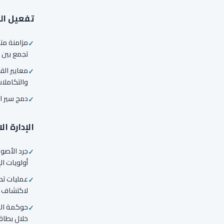
تفعيل ال
مزامنة مت
تجمع بين 
معايير الق
والتكاملات
دمج سير ا
الإدارة ا
جرد الأصول
أولويات ال
عمليات تدق
لاكتشاف أ
حوكمة الح
خلال بطاقا