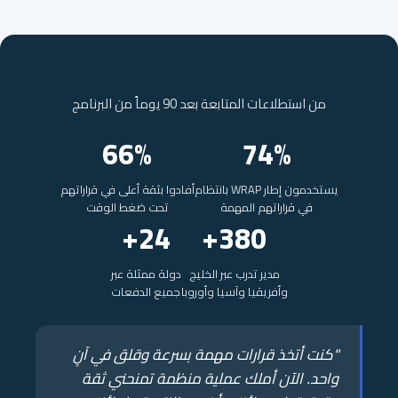
ما يبلغه المشاركون
من استطلاعات المتابعة بعد 90 يوماً من البرنامج
66%
74%
يستخدمون إطار WRAP بانتظام
أفادوا بثقة أعلى في قراراتهم
في قراراتهم المهمة
تحت ضغط الوقت
24+
380+
مدير تدرب عبر الخليج
دولة ممثلة عبر
وأفريقيا وآسيا وأوروبا
جميع الدفعات
"كنت أتخذ قرارات مهمة بسرعة وقلق في آنٍ
واحد. الآن أملك عملية منظمة تمنحني ثقة