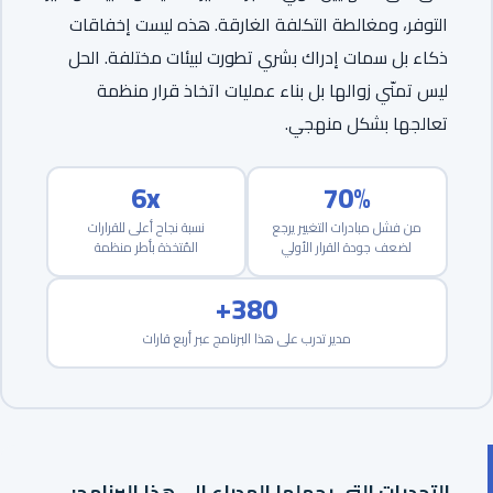
التوفر، ومغالطة التكلفة الغارقة. هذه ليست إخفاقات
ذكاء بل سمات إدراك بشري تطورت لبيئات مختلفة. الحل
ليس تمنّي زوالها بل بناء عمليات اتخاذ قرار منظمة
تعالجها بشكل منهجي.
6x
70%
من فشل مبادرات التغيير يرجع
نسبة نجاح أعلى للقرارات
لضعف جودة القرار الأولي
المُتخذة بأطر منظمة
380+
مدير تدرب على هذا البرنامج عبر أربع قارات
التحديات التي يحملها المدراء إلى هذا البرنامج: