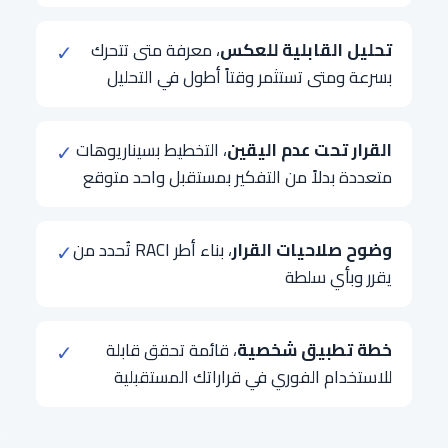
تحليل القابلية للعكس
، معرفة متى تتحرك
✓
بسرعة ومتى تستثمر وقتاً أطول في التحليل
القرار تحت عدم اليقين
، التخطيط بسيناريوهات
✓
متعددة بدلاً من التفكير بمستقبل واحد متوقع
وضوح صلاحيات القرار
، بناء أطر RACI تُحدد من
✓
يقرر وبأي سلطة
خطة تطبيق شخصية
، قائمة تحقق قابلة
✓
للاستخدام الفوري في قراراتك المستقبلية