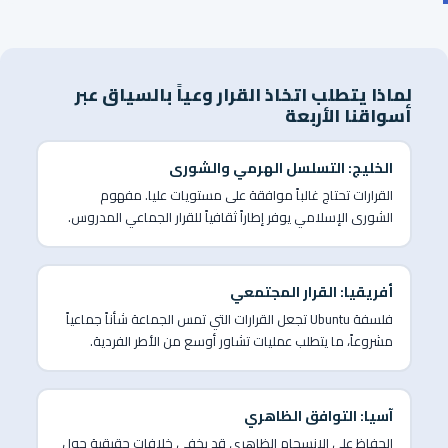
لماذا يتطلب اتخاذ القرار وعياً بالسياق عبر
أسواقنا الأربعة
الخليج: التسلسل الهرمي والشورى
القرارات تحتاج غالباً موافقة على مستويات عليا. مفهوم
الشورى الإسلامي يوفر إطاراً ثقافياً للقرار الجماعي المدروس.
أفريقيا: القرار المجتمعي
فلسفة Ubuntu تجعل القرارات التي تمس الجماعة شأناً جماعياً
مشروعاً، ما يتطلب عمليات تشاور أوسع من الأطر الفردية.
آسيا: التوافق الظاهري
الحفاظ على الانسجام الظاهري قد يخفي خلافات حقيقية حول