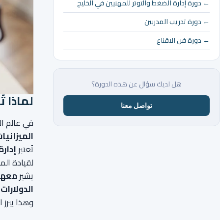
← دورة إدارة الضغط والتوتر للمهنيين في الخليج
← دورة تدريب المدربين
← دورة فن الاقناع
هل لديك سؤال عن هذه الدورة؟
لماذا تُ
تواصل معنا
في عالم ال
الميزانيا
تُعتبر
إدارة
لقيادة الم
يشير
معهد إ
الدولارات 
وهذا يبرز 