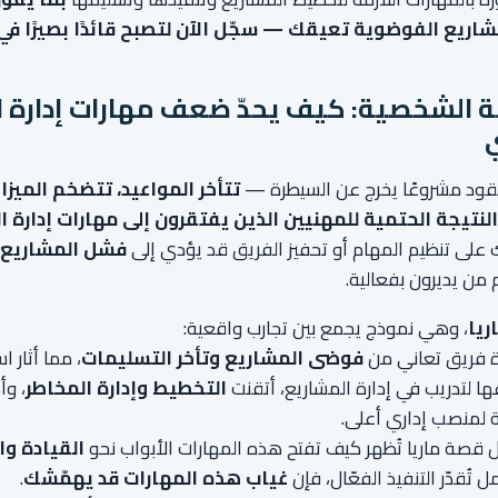
مشاريع الفوضوية تعيقك — سجّل الآن لتصبح قائدًا بصيرًا في
ة الشخصية: كيف يحدّ ضعف مهارات إدارة 
تقود مشروعًا يخرج عن السيطرة —
تتأخر المواعيد، تتضخم الميز
النتيجة الحتمية للمهنيين الذين يفتقرون إلى مهارات إدارة 
على تنظيم المهام أو تحفيز الفريق قد يؤدي إلى
فشل المشاريع، 
م من يديرون بفعالية.
ريا
، وهي نموذج يجمع بين تجارب واقعية:
ة فريق تعاني من
فوضى المشاريع وتأخر التسليمات
، مما أثار ا
 لتدريب في إدارة المشاريع، أتقنت
التخطيط وإدارة المخاطر
، و
ة لمنصب إداري أعلى.
صة ماريا تُظهر كيف تفتح هذه المهارات الأبواب نحو
القيادة وا
 تُقدّر التنفيذ الفعّال، فإن
غياب هذه المهارات قد يهمّشك
.