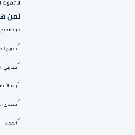
لا تفوّت 
لمن هذ
تم تصميم 
مديري الم
محترفي ال
رواد الأعم
مختصي المو
المهنيين ا