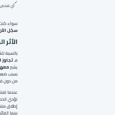
أي شخص 
سواء كنت ج
سجّل الآن
الأثر 
بالنسبة للش
فـ
تجاوز ا
يشير
معهد إ
بسبب ضعف 
من دون قا
عندما تفتق
تؤدي الخطط
إطلاق منتج
بينما القا