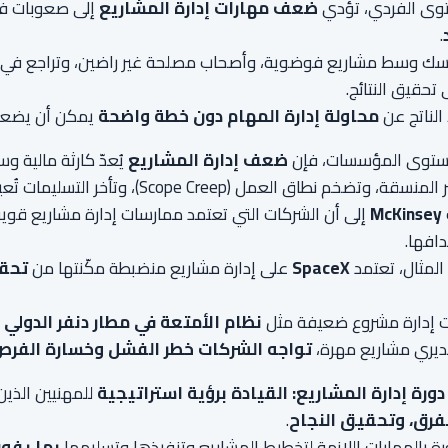
وى الفردي، تؤدي
ضعف مهارات إدارة المشاريع
إلى صعوبات 
.
سك وسط مشاريع فوضوية، وأصحاب مصلحة غير راضين، وتراجع في الن
 تحقيق النتائج.
الناتج عن
محاولة إدارة المهام دون خطة واضحة
يمكن أن يضعف ا
ستوى المؤسسات، فإن
ضعف إدارة المشاريع
يُعدّ كارثة مالية و
خم نطاق العمل (Scope Creep)، وتأخر التسليمات تُعيق تحقيق الأهداف الاستراتيجية.
McKinsey
إلى أن الشركات التي تعتمد ممارسات إدارة مشاريع قو
افها.
لمثال، تعتمد
SpaceX
على إدارة مشاريع منضبطة مكّنتها من
تحقي
بت إدارة مشروع ضعيفة مثل
نظام الأمتعة في مطار دنفر الدولي
ب
يري مشاريع مهرة،
تواجه الشركات خطر الفشل وخسارة الفر
دورة إدارة المشاريع: القيادة برؤية استراتيجية
للمهنيين الذي
فرق، وتحقيق النجاح
.
رة بالمهارات اللازمة لتخطيط المشاريع وتنفيذها وتسليمها
بما يفو