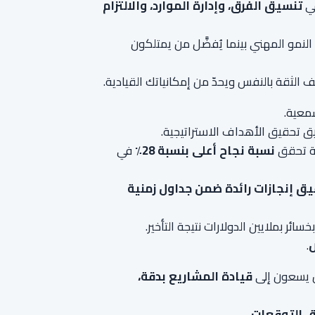
في
تنسيق الفرق، وإدارة الموارد، والالتزام
مو المهني بينما يُفضَّل من يمتلكون
لثقة بالنفس ويحدّ من إمكانياتك القيادية.
سمعية.
ية تحقق
نسبة نجاح أعلى بنسبة 28٪
في
ق إنجازات رائدة ضمن جداول زمنية
خسائر بملايين الدولارات نتيجة التأخير.
ص
.
ن يسعون إلى
قيادة المشاريع بدقة،
ق التوقعات
.