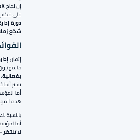
إن نجاح
eX
على عكس ال
دورة إدار
شجّع زملا
الفوائد
إتقان
إدار
فالمهنيون
بفعالية
،
تشير أبحاث
أما المؤس
هذه المهار
بالنسبة لك
أما لمؤس
لا تنتظر 