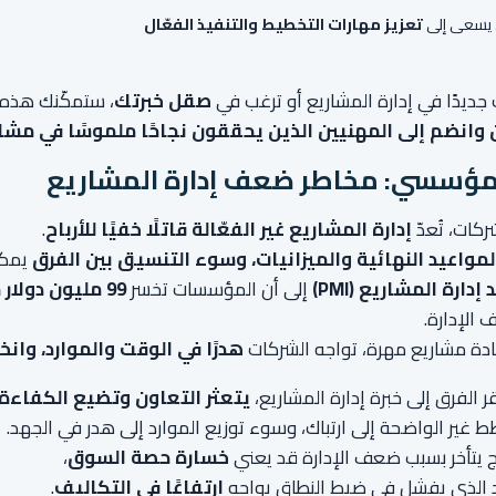
يسعى إلى
تعزيز مهارات التخطيط والتنفيذ الفعّال
ديدًا في إدارة المشاريع أو ترغب في
صقل خبرتك
، ستمكّنك هذه 
 وانضم إلى المهنيين الذين يحققون نجاحًا ملموسًا في مشا
المؤسسي: مخاطر ضعف إدارة المشاريع
ركات، تُعدّ
إدارة المشاريع غير الفعّالة قاتلًا خفيًا للأرباح
.
لمواعيد النهائية والميزانيات، وسوء التنسيق بين الفرق
يمكن 
دارة المشاريع (PMI)
إلى أن المؤسسات تخسر
99 مليون دولار مقابل كل مليار دولار
الإدارة.
دة مشاريع مهرة، تواجه الشركات
هدرًا في الوقت والموارد، وانخ
ر الفرق إلى خبرة إدارة المشاريع،
يتعثر التعاون وتضيع الكفاءة
 غير الواضحة إلى ارتباك، وسوء توزيع الموارد إلى هدر في الجهد.
 يتأخر بسبب ضعف الإدارة قد يعني
خسارة حصة السوق
،
ئد الذي يفشل في ضبط النطاق يواجه
ارتفاعًا في التكاليف
.