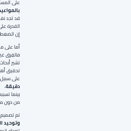
على المست
بالمواعيد
قد تجد نف
القدرة على
إن الضغط 
أما على م
فالفِرق غير المنسقة، وتض
تشير أبحاث
تحقيق أهد
على سبيل ا
دقيقة
،
بينما تسب
من دون مد
تم تصميم
وتوحيد ال
تزودك الدو