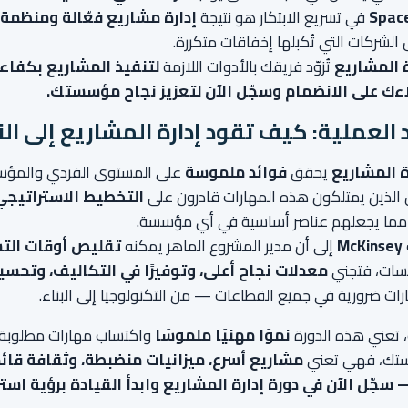
Spac
في تسريع الابتكار هو نتيجة
إدارة مشاريع فعّالة ومنظمة
شركات التي تُكبلها إخفاقات متكررة.
ة المشاريع
تُزوّد فريقك بالأدوات اللازمة
لتنفيذ المشاريع بكفاءة
ءك على الانضمام وسجّل الآن لتعزيز نجاح مؤسستك.
 العملية: كيف تقود إدارة المشاريع إلى الن
ة المشاريع
يحقق
فوائد ملموسة
على المستوى الفردي والمؤ
 الذين يمتلكون هذه المهارات قادرون على
التخطيط الاستراتيجي،
 مما يجعلهم عناصر أساسية في أي مؤسسة.
McKinsey
إلى أن مدير المشروع الماهر يمكنه
تقليص أوقات التسلي
سات، فتجني
معدلات نجاح أعلى، وتوفيرًا في التكاليف، وتحسينًا
ات ضرورية في جميع القطاعات — من التكنولوجيا إلى البناء.
، تعني هذه الدورة
نموًا مهنيًا ملموسًا
واكتساب مهارات مطلوبة
ستك، فهي تعني
مشاريع أسرع، ميزانيات منضبطة، وثقافة قائم
— سجّل الآن في دورة إدارة المشاريع وابدأ القيادة برؤية استر