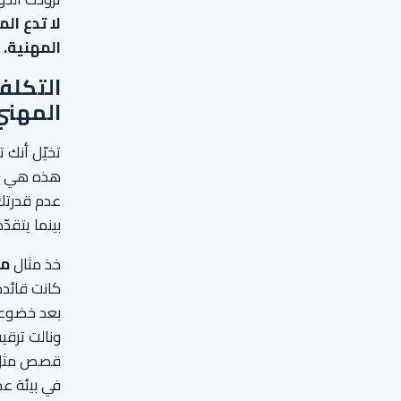
لا تدع ال
المهنية.
التكلف
المهني
تخيّل أنك 
هذه هي
عدم قدرتك 
بينما يتقدّ
خذ مثال
ما
كانت قائد
بعد خضوعها
ونالت ترقي
قصص مثل ق
في بيئة عمل