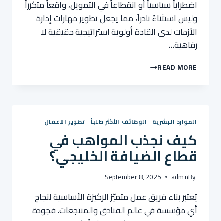
اضطراباً سياسياً أو انقطاعاً في التمويل، واقعاً متكرراً
وليس استثناءً نادراً، مما يجعل تطوير مهارات إدارة
الأزمات لدى القادة أولوية استراتيجية حقيقية لا
رفاهية…
كيفية
READ MORE
تطوير
مهارات
إدارة
الأزمات
لقادة
الموارد البشرية
|
الوظائف الأكثر طلباً
|
تطوير الاعمال
المنظمات
كيف نجذب المواهب في
غير
الربحية
قطاع الضيافة الخليجي؟
في
إفريقيا
September 8, 2025
admin
By
يُعتبر بناء فريق عمل متميّز الركيزة الأساسية لنجاح
أي مؤسسة في عالم الفنادق والمنتجعات. فجودة