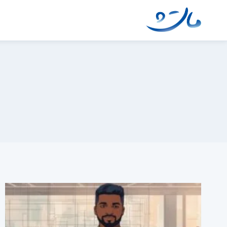
Ski
t
conten