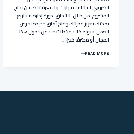
الضروري امتلاك المهارات والمعرفة لضمان نجاح
المشروع. من خلال الالتحاق بدورة إدارة مشاريع،
يمكنك تعزيز قدراتك وفتح آفاق جديدة لفرص
العمل. سواء كنت مبتدئًا تبحث عن دخول هذا
المجال أو محترفًا خبيرًا…
أفضل
READ MORE
5
دورات
تدريبية
لتعزيز
مسارك
المهني
في
إدارة
المشاريع