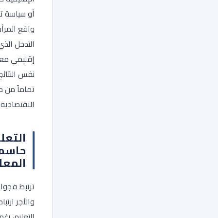
أو سياسة 
واقع المرأة
التدخل الذ
إقليمي معي
نفس النتائ
تماماً من حي
الاقتصادية 
التعل
حاسم
المعا
ترتبط فجوا
والأجر ارتبا
التعليم، رغ