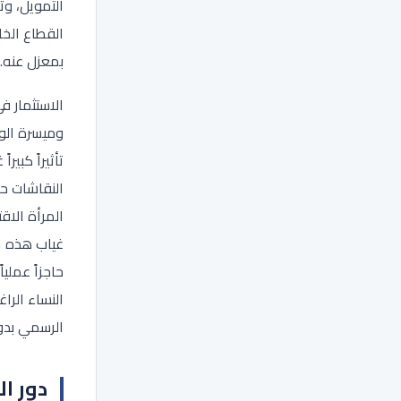
التمويل، وت
القطاع الخ
بمعزل عنه.
الاستثمار ف
وميسرة الو
تأثيراً كبيراً
النقاشات ح
المرأة الاق
غياب هذه ا
حاجزاً عملياً
النساء الرا
الرسمي بدو
دور ا