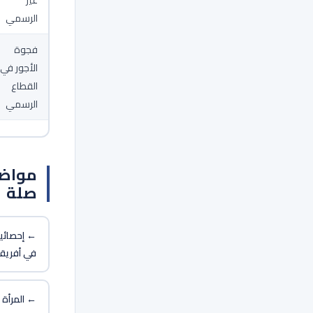
غير
الرسمي
فجوة
الأجور في
القطاع
الرسمي
مواضي
صلة
← إحصائيا
في أفريقي
← المرأة 