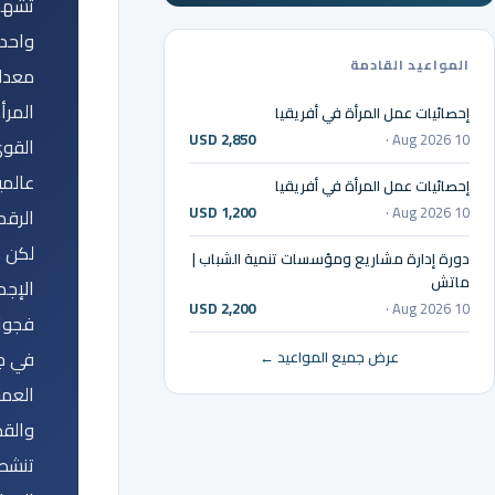
تشهد 
واحد
المواعيد القادمة
معدل
المرأ
إحصائيات عمل المرأة في أفريقيا
USD 2,850
10 Aug 2026 ·
القوى
عالميا
إحصائيات عمل المرأة في أفريقيا
USD 1,200
10 Aug 2026 ·
الرقم
لكن ه
دورة إدارة مشاريع ومؤسسات تنمية الشباب |
ماتش
الإجم
USD 2,200
10 Aug 2026 ·
فجوا
في ج
عرض جميع المواعيد ←
العمل
والقط
تنشط