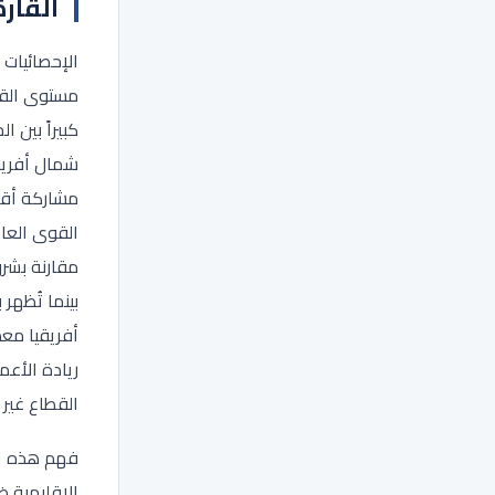
القارة
الإحصائيات 
مستوى القار
كبيراً بين ا
شمال أفريق
مشاركة أقل 
القوى العا
مقارنة بشرق
بينما تُظه
أفريقيا مع
ريادة الأعم
القطاع غير 
فهم هذه ا
الإقليمية ض