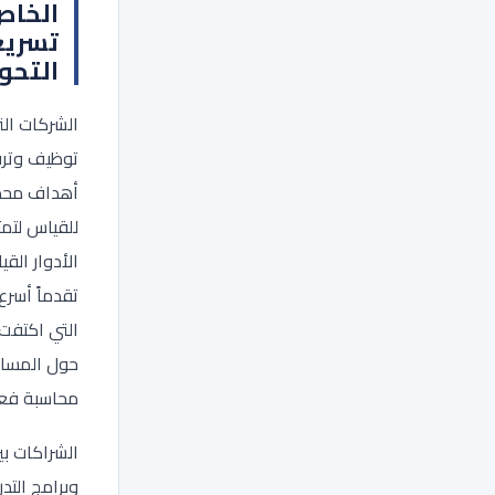
الخاص
تسريع
التحو
الشركات الت
توظيف وترق
أهداف محد
للقياس لتمث
الأدوار القي
تقدماً أسرع
التي اكتفت
حول المساو
محاسبة فعل
الشراكات ب
وبرامج التد