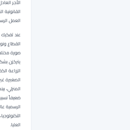
الأجر العاد
القانونية ال
العمل الرس
عند تفكيك 
القطاع ونو
صورة مختلفة
يتركزن بشك
الزراعة الكف
الصغيرة غير
المنزلي، بين
ضعيفاً نسبي
الرسمية عال
التكنولوجيا، 
العليا.