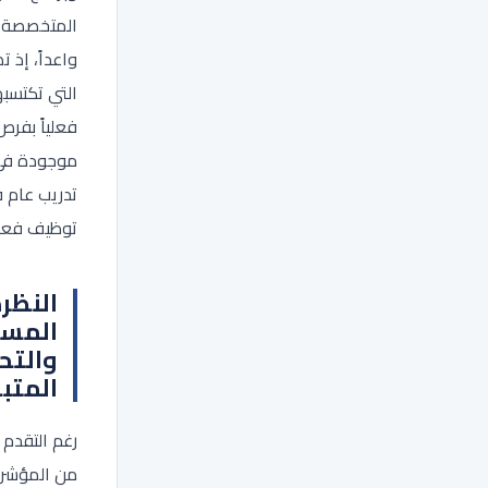
المتخصصة تم
واعداً، إذ 
التي تكتسبه
فعلياً بفر
موجودة في 
تدريب عام ق
توظيف فعل
النظر
المست
والتح
المتب
رغم التقدم
من المؤشرا