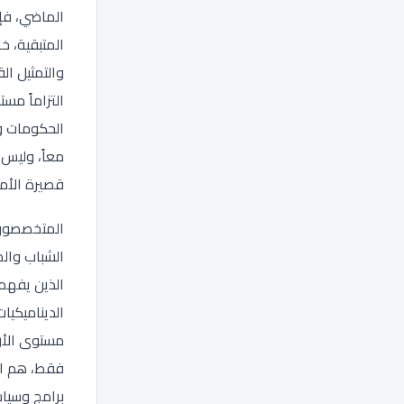
الماضي، فإ
المتبقية، خ
والتمثيل ال
التزاماً مست
الحكومات و
معاً، وليس
قصيرة الأمد
المتخصصون
الشباب والم
الذين يفه
الديناميكيا
مستوى الأرق
فقط، هم ال
برامج وسياس