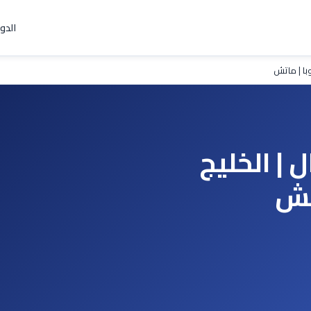
الدو
با | ماتش
 | الخليج
اتش