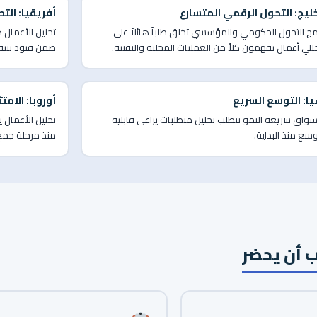
خليج: التحول الرقمي المتسارع
أفريقيا: الت
مج التحول الحكومي والمؤسسي تخلق طلباً هائلاً على
تحليل الأعمال 
لي أعمال يفهمون كلاً من العمليات المحلية والتقنية.
ضمن قيود بنية
يا: التوسع السريع
أوروبا: الام
سواق سريعة النمو تتطلب تحليل متطلبات يراعي قابلية
تحليل الأعمال ي
وسع منذ البداية.
منذ مرحلة جمع 
 أن يحضر