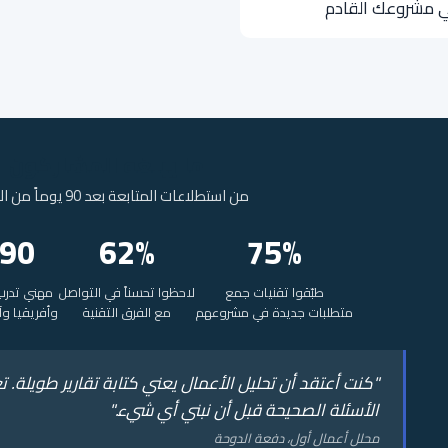
 مشروعك القادم
ما يبلغه المشاركون
من استطلاعات المتابعة بعد 90 يوماً من البرنامج
90+
62%
75%
طبّقوا تقنيات جمع
لاحظوا تحسناً في التواصل
مهني تدرب 
متطلبات جديدة في مشروعهم
مع الفرق التقنية
وأفريقيا وآ
"كنت أعتقد أن تحليل الأعمال يعني كتابة تقارير طويلة. 
الأسئلة الصحيحة قبل أن نبني أي شيء."
محلل أعمال أول، دفعة الدوحة