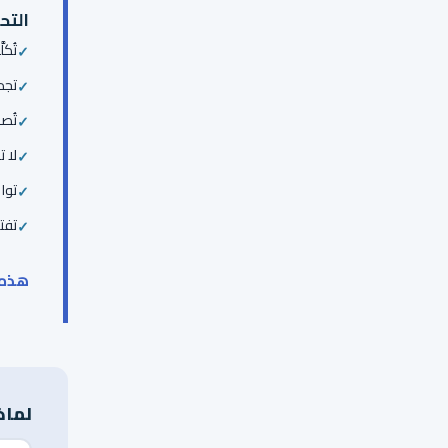
التح
تُك
تجد
تُص
لا 
توا
تفت
هذه ا
لماذ