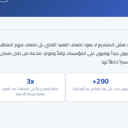
 فشل المشاريع لا يعود لضعف التنفيذ التقني، بل لضعف فهم المتطلبات 
ربون جيداً يوفرون على المؤسسات وقتاً وموارد ضخمة من خلال ضمان أن 
سيراً خاطئاً لها.
3x
290+
هني تدرب على هذا البرنامج عبر أربع قارات
تكلفة إصلاح خطأ في المتطلبات بعد التنفيذ
مقارنة بمرحلة التخطيط