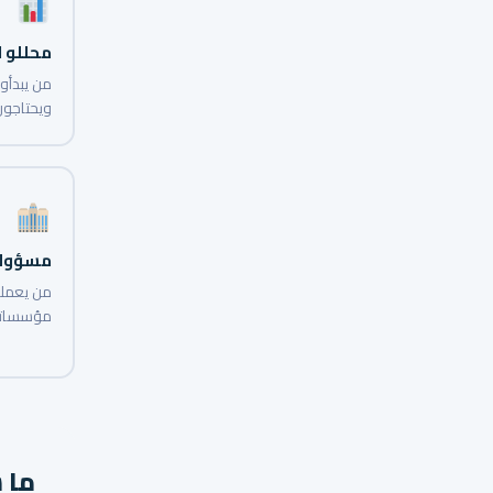
محللو ا
من يبدأو
ويحتاجون 
مسؤولو
من يعملو
مؤسساته
ما 