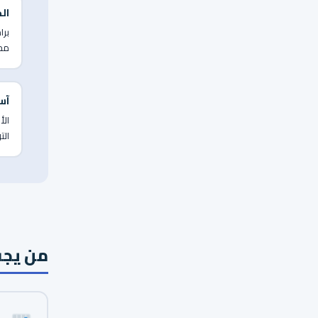
ال
برا
محل
آس
الأ
الت
من يجب