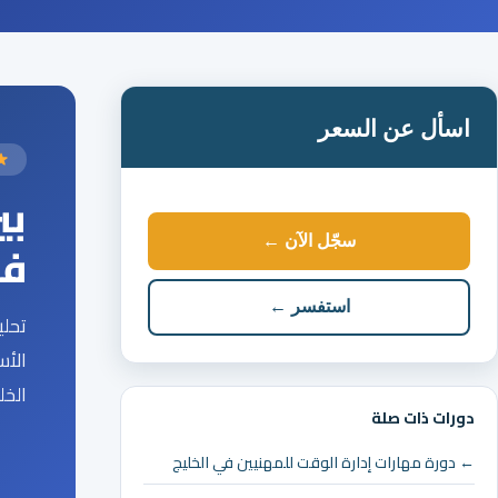
اسأل عن السعر
بي
سجّل الآن ←
فج
استفسر ←
تحلي
الأس
الخل
دورات ذات صلة
← دورة مهارات إدارة الوقت للمهنيين في الخليج