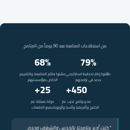
ما يبلغه المشاركون
من استطلاعات المتابعة بعد 90 يوماً من البرنامج
68%
79%
طبّقوا إطار تخطيط استراتيجي
حسّنوا نظام المتابعة والتقييم
جديد في برامجهم
الخاص بمؤسستهم
25+
450+
مدير برنامج تدرب عبر
دولة ممثلة عبر
الخليج وأفريقيا وآسيا وأوروبا
جميع الدفعات
"كنت أدير برنامجنا بالحدس والشغف وحده.