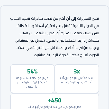
تشير التقديرات إلى أن أكثر من نصف مبادرات تنمية الشباب
في الدول النامية تفشل في تحقيق أهدافها المُعلنة،
ليس بسبب ضعف الفكرة أو نقص الشغف، بل بسبب
فجوات إدارية: تخطيط غير واقعي، تمويل غير مستدام،
وغياب مؤشرات أداء واضحة لقياس الأثر الفعلي. هذه
الدورة تعالج هذه الفجوة الإدارية مباشرة.
54%
3x
استدامة أعلى للبرامج التي تُدار
من برامج تنمية الشباب تواجه
بأطر تخطيط ومتابعة واضحة
تحديات إدارية جوهرية خلال
أول عامين
450+
مدير برنامج تدرب على هذا البرنامج عبر أربع قارات