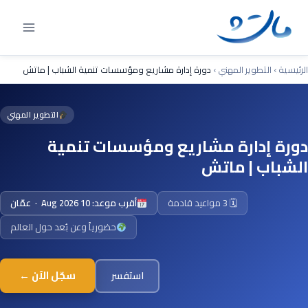
Ski
t
conten
الرئيسية
›
التطوير المهني
›
دورة إدارة مشاريع ومؤسسات تنمية الشباب | ماتش
التطوير المهني
دورة إدارة مشاريع ومؤسسات تنمية
الشباب | ماتش
🗓 3 مواعيد قادمة
أقرب موعد: 10 Aug 2026 · عمّان
حضورياً وعن بُعد حول العالم
سجّل الآن ←
استفسر