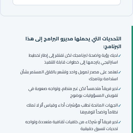
التحديات التي يحملها مديرو البرامج إلى هذا
البرنامج:
لديك رؤية واضحة لبرنامجك لكن تفتقر إلى إطار تخطيط
استراتيجي يترجمها إلى خطوات قابلة للتنفيذ
تعتمد على مصدر تمويل واحد وتشعر بالقلق المستمر بشأن
استدامة برنامجك
تدير فريقاً متحمساً لكن غير منظم، وتواجه صعوبة في
تفويض المسؤوليات بوضوح
الجهات المانحة تطلب مؤشرات أداء وقياس أثر لا تملك
نظاماً واضحاً لتوفيرها
تدير فريقاً أو شركاء من خلفيات ثقافية متعددة وتواجه
تحديات تنسيق حقيقية