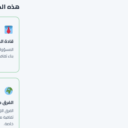
هذه الد
قادة ا
المسؤولو
بناء ثقاف
الفرق م
الفرق ال
ثقافية م
خاصة.