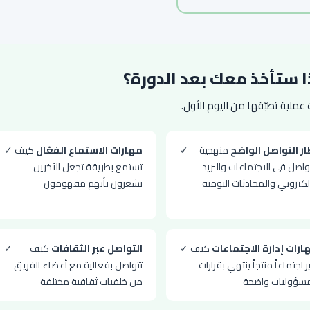
ا ستأخذ معك بعد الدورة؟
عملية تطبّقها من اليوم الأول.
ار التواصل الواضح
منهجية
✓
مهارات الاستماع الفعّال
كيف
✓
واصل في الاجتماعات والبريد
تستمع بطريقة تجعل الآخرين
لكتروني والمحادثات اليومية
يشعرون بأنهم مفهومون
ارات إدارة الاجتماعات
كيف
✓
التواصل عبر الثقافات
كيف
✓
ير اجتماعاً منتجاً ينتهي بقرارات
تتواصل بفعالية مع أعضاء الفريق
سؤوليات واضحة
من خلفيات ثقافية مختلفة