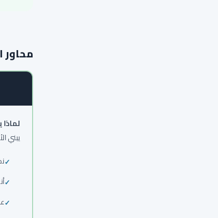
محاور ا
لماذا 
يبني ال
نم
أن
عو