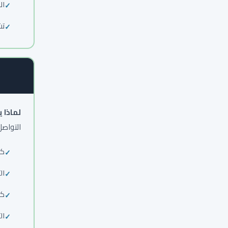
ال
تش
لماذا 
التواصل
كت
الت
كت
ال