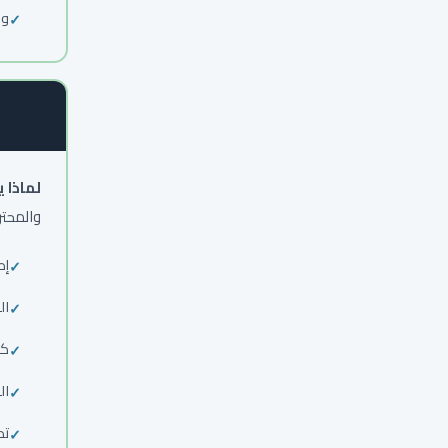
ور
لماذا 
والمحتر
إطار SBI للتغذية
ال
كي
ال
تد