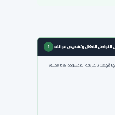
التواصل الفعّال وتشخيص عوائقه
1
نها فُهمت بالطريقة المقصودة. هذا المحور