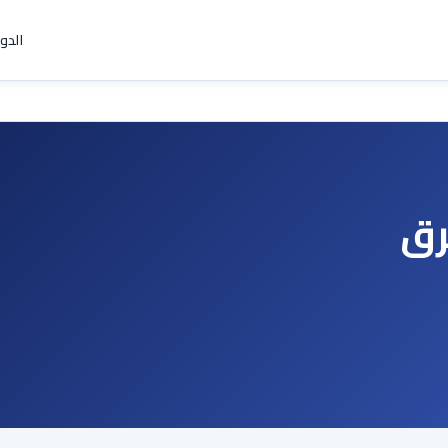
الدو
رق