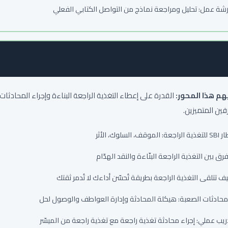
شة عمل: تحليل ومراجعة نماذج من التواصل الكتابي الفعلي
يهم هذا المحور:
القدرة على إعطاء التغذية الراجعة البناءة وإجراء المحادثا
فين المتميزين.
 الراجعة: الموقف، السلوك، الأثر
فرق بين التغذية الراجعة البنّاءة والنقد الهدّام
ف تتلقى التغذية الراجعة بطريقة تُحسّن أداءك لا تُدمر ثقتك
محادثات الصعبة: هيكلة المحادثة وإدارة العواطف والوصول لحل
ريب عملي: إجراء محادثة تغذية راجعة مع تغذية راجعة من الميسّر