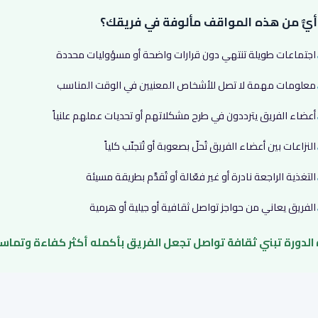
يٌّ من هذه المواقف مألوفة في فريقك؟
اجتماعات طويلة تنتهي دون قرارات واضحة أو مسؤوليات محددة
معلومات مهمة لا تصل للأشخاص المعنيين في الوقت المناسب
أعضاء الفريق يترددون في طرح مشكلاتهم أو تحديات عملهم علنياً
النزاعات بين أعضاء الفريق تُحلّ بصعوبة أو تُتجنّب كلياً
التغذية الراجعة نادرة أو غير فعّالة أو تُقدَّم بطريقة مسيئة
الفريق يعاني من حواجز تواصل ثقافية أو جيلية أو هرمية
الدورة تبني ثقافة تواصل تجعل الفريق بأكمله أكثر كفاءة وتماسكا