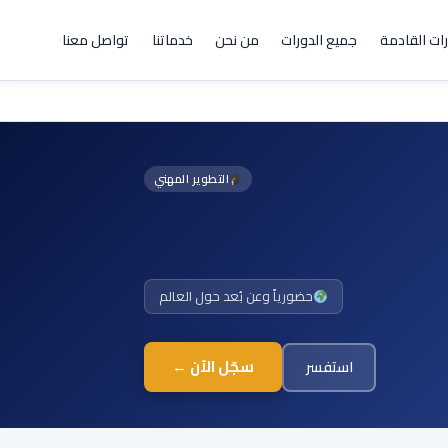
رات القادمة
جميع الدورات
من نحن
خدماتنا
تواصل معنا
التطوير المهني
حضورياً وعن بُعد حول العالم
سجّل الآن ←
استفسر