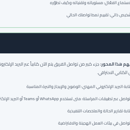
استماع الفعّال: مستوياته وتقنياته وكيف تطوّره
خيص ذاتي: تقييم نمط تواصلك الحالي
يهم هذا المحور:
جزء كبير من تواصل الفريق يتم الآن كتابياً عبر البريد الإلكت
 الكتابي الاحترافي.
ابة البريد الإلكتروني المهني: الوضوح والإيجاز والنبرة المناسبة
واصل عبر تطبيقات المراسلة: متى تستخدم WhatsApp أو Teams أو البريد الإلكتروني
ابة تقارير الحالة والملخصات التنفيذية
تواصل في بيئات العمل الهجينة والافتراضية