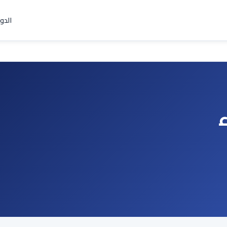
الدو
ء