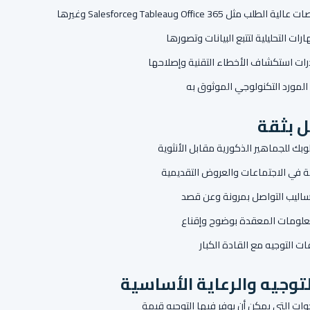
طلب مثل Office 365 وTableau وSalesforce وغيرها
ارات التحليلية لتتبع البيانات وتصورها
ات استكشاف الأخطاء التقنية وإصلاحها
المورد التكنولوجي الموثوق به
ل بثقة
بك للجماهير الذكورية مقابل الأنثوية
قة في الاجتماعات والعروض التقديمية
ساليب التواصل بمرونة وعن قصد
علومات المعقدة بوضوح وإقناع
ات التوجيه مع القادة الكبار
لتوجيه والرعاية الأساسية
وات التي يمكن أن يوفر فيها التوجيه قيمة