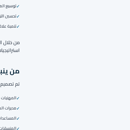
توسيع الم
تحسين التو
تنمية علا
من خلال ال
استراتيجيا
من ينب
تم تصميم ه
المهنيات ا
مديرات الم
المساعدات
المنسقات 