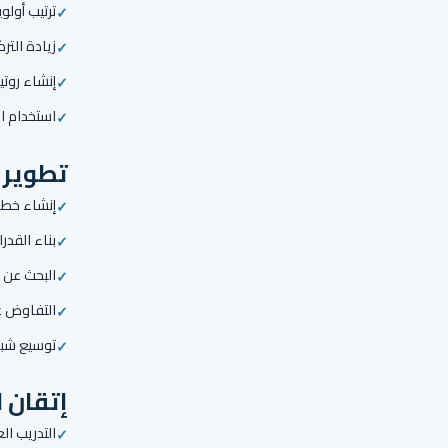
ترتيب أول
زيادة التر
إنشاء روت
استخدام ا
تطوير 
إنشاء خطة ت
بناء القدر
البحث عن أ
التفاوض عل
توسيع شب
إتقان ا
التدريب ال