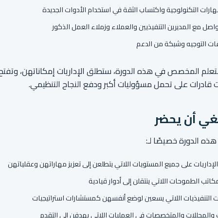
هارات التكنولوجية واكتساب الثقة في استخدام الأدوات الجديدة
اصل مع المديرين التنفيذيين والعملاء وزملاء العمل الذكور
قات التوجيه وشبكة من الدعم
تعلم المخصص في هذه الدورة، ستطلق الإداريات إمكاناتهن، وتفتح
ت قادرات على تحمل مسؤوليات أكبر ودفع النجاح التنظيمي.
غي أن يحضر
ذه الدورة خصيصًا لـ:
لإداريات على جميع المستويات اللاتي يتطلعن إلى تعزيز مهاراتهن وعقلياتهن
كاتب الطموحات اللاتي ينتقلن إلى أدوار قيادية
 التنفيذيات اللاتي يسعين لوضع أنفسهن كمستشارات استراتيجيات
والمحللات والمتخصصات في العمليات اللاتي يهدفن إلى التقدم