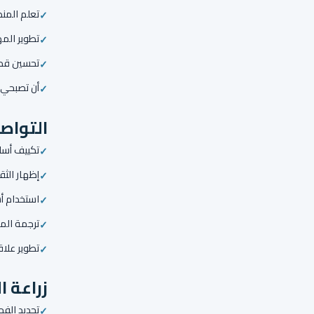
تعلم المنصات عالية ال
تطوير المه
تحسين قدر
أن تصبحي 
التواص
تكييف أسلو
إظهار الث
استخدام أ
ترجمة الم
تطوير علاق
زراعة ا
تحديد الفج