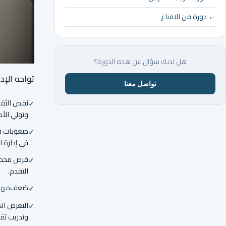
← دورة فن الاقناع
هل لديك سؤال عن هذه الدورة؟
تواجه الإد
تواصل معنا
نقص الثقة 
وتولي الأدو
صعوبات في 
في إدارة ا
فرص محدود
التقدم.
ضعف
مها
التعرض الم
وتدريب تق