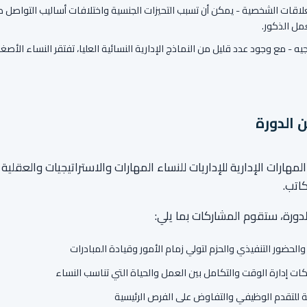
لاقات الشخصية - يمكن أن تسبب التحيزات الجنسية واختلافات أساليب التواصل ص
مل الذكور.
ه - مع وجود عدد قليل من النماذج الإدارية النسائية العليا، تفتقر النساء الأصغر س
 الدورة
لمهارات الإدارية للإداريات للنساء المهارات والاستراتيجيات والعقلية
كاتب.
ورة، ستقوم المشاركات بما يلي:
 والحضور التنفيذي والحزم لتولي زمام الأمور وقيادة المبادرات
كات إدارة الوقت والتكامل بين العمل والحياة التي تناسب النساء
 للتقدم الوظيفي والتفاوض على الفرص الرئيسية