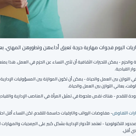
اريات اليوم فجوات مهارية حرجة تعيق أداءهن وتطورهن المهني. بع
والحزم - يمكن للتحيزات الثقافية أن تثني النساء عن الحزم في العمل. هذا يم
ار القيادية.
التوازن بين العمل والحياة - يمكن أن تكون الموازنة بين المسؤوليات الإدارية و
لوقت، يعاني التوازن بين العمل والحياة.
ة للتقدم - هناك نقص ملحوظ في تمثيل المرأة في المناصب الإدارية والقيادية
رات التفاوض
- مفاوضات الرواتب والترقيات حاسمة للتقدم، لكن النساء أقل احت
حدود للتكنولوجيا - تعتمد الأدوار الإدارية بشكل كبير على البرمجيات والمهارات ال
ني أقل.