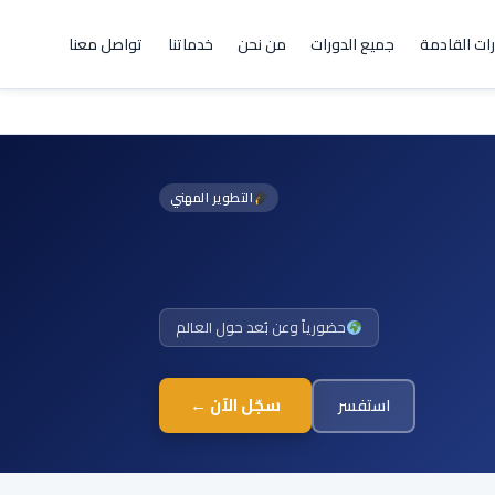
رات القادمة
جميع الدورات
من نحن
خدماتنا
تواصل معنا
التطوير المهني
حضورياً وعن بُعد حول العالم
سجّل الآن ←
استفسر