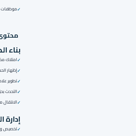
موظفات ال
محتوى 
بناء ال
امتلاك مك
إظهار الح
تطوير علا
التحدث بحزم
الانتقال م
إدارة ا
تخصيص وقت