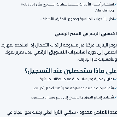
استخدام أفضل الأدوات لتبسيط عمليات التسويق مثل HubSpot
وMailchimp.
اختيار الأدوات المناسبة ودمجها لتحقيق الأهداف.
اكتسبي الزخم في العصر الرقمي
يوفر الإنترنت فرصًا غير مسبوقة لرائدات الأعمال إذا استُخدم بمهارة.
انضمي إلى دورة
أساسيات التسويق الرقمي
لبدء تعزيز نموكِ
وتنافسيتكِ عبر الإنترنت.
على ماذا ستحصلين عند التسجيل؟
تمارين عملية ودراسات حالة مع ملاحظات مباشرة.
بيئة تعليمية داعمة ومشاركة مع رائدات أعمال أخريات.
شهادة إتمام الدورة والوصول إلى دعم وموارد مستمرة.
عدد الأماكن محدود - سجّلي الآن!
ابدئي رحلتكِ نحو النجاح في