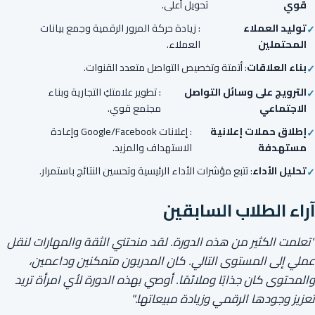
قوي
تحويل أعلى.
توليد العملاء
: زيادة حركة المرور الرقمية وجمع بيانات
المحتملين
العملاء.
بناء العلاقات
: أتمتة وتخصيص التواصل متعدد القنوات.
الترويج على وسائل التواصل
: تطوير علامتكِ التجارية وبناء
الاجتماعي
مجتمع قوي.
إطلاق حملات إعلانية
: إعلانات Google/Facebook وإعادة
مستهدفة
الاستهداف والمزيد.
تحليل الأداء
: تتبع مؤشرات الأداء الرئيسية وتحسين النتائج باستمرار.
آراء الطلاب السابقين
"تعلمت الكثير من هذه الدورة. لقد منحتني الثقة والمهارات لنقل
عملي إلى المستوى التالي. كان المدربون متمكنين وداعمين،
والمحتوى كان جذابًا وملائمًا. أوصي بهذه الدورة لأي امرأة تريد
تعزيز وجودها الرقمي وزيادة مبيعاتها."