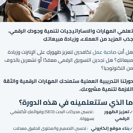
تعلمي المهارات والاستراتيجيات لتنمية وجودكِ الرقمي،
جذب المزيد من العملاء، وزيادة مبيعاتكِ
هل أنتِ
صاحبة عمل
تكافحين لتعزيز ظهوركِ على الإنترنت وزيادة
مبيعاتكِ؟ هل تجدين التسويق الرقمي معقدًا أو تشعرين بالخوف
من التكنولوجيا؟
دورتنا التدريبية العملية ستمنحكِ المهارات الرقمية والثقة
اللازمة لتنمية مشروعكِ.
ما الذي ستتعلمينه في هذه الدورة؟
تعزيز الظهور
: تحسين محركات البحث (SEO) وقوائمكِ لتُكتشفي
الرقمي
بسهولة.
بناء موقع إلكتروني
: تحسين التصميم والمحتوى لتحقيق معدلات