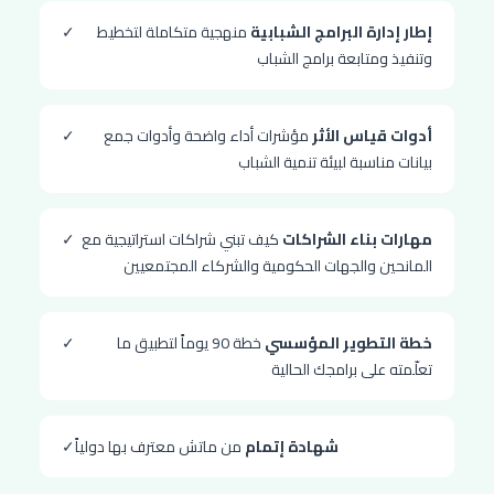
إطار إدارة البرامج الشبابية
منهجية متكاملة لتخطيط
✓
وتنفيذ ومتابعة برامج الشباب
أدوات قياس الأثر
مؤشرات أداء واضحة وأدوات جمع
✓
بيانات مناسبة لبيئة تنمية الشباب
مهارات بناء الشراكات
كيف تبني شراكات استراتيجية مع
✓
المانحين والجهات الحكومية والشركاء المجتمعيين
خطة التطوير المؤسسي
خطة 90 يوماً لتطبيق ما
✓
تعلّمته على برامجك الحالية
شهادة إتمام
من ماتش معترف بها دولياً
✓