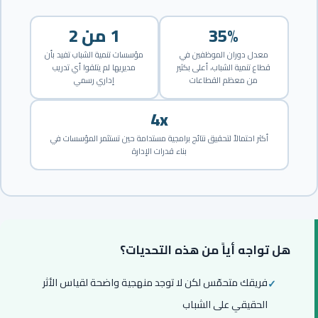
35%
1 من 2
معدل دوران الموظفين في
مؤسسات تنمية الشباب تفيد بأن
قطاع تنمية الشباب، أعلى بكثير
مديريها لم يتلقوا أي تدريب
من معظم القطاعات
إداري رسمي
4x
أكثر احتمالاً لتحقيق نتائج برامجية مستدامة حين تستثمر المؤسسات في
بناء قدرات الإدارة
هل تواجه أياً من هذه التحديات؟
فريقك متحمّس لكن لا توجد منهجية واضحة لقياس الأثر
الحقيقي على الشباب