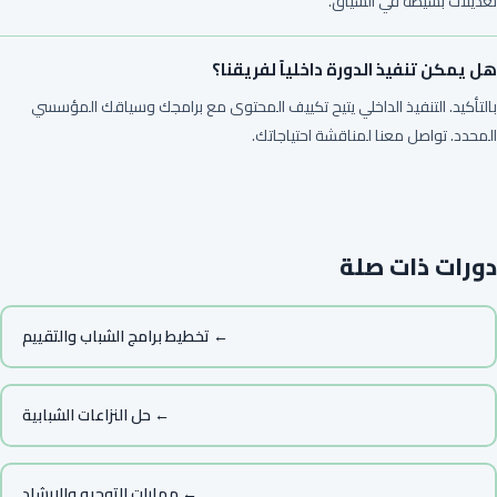
تعديلات بسيطة في السياق.
هل يمكن تنفيذ الدورة داخلياً لفريقنا؟
بالتأكيد. التنفيذ الداخلي يتيح تكييف المحتوى مع برامجك وسياقك المؤسسي
المحدد. تواصل معنا لمناقشة احتياجاتك.
دورات ذات صلة
← تخطيط برامج الشباب والتقييم
← حل النزاعات الشبابية
← مهارات التوجيه والإرشاد