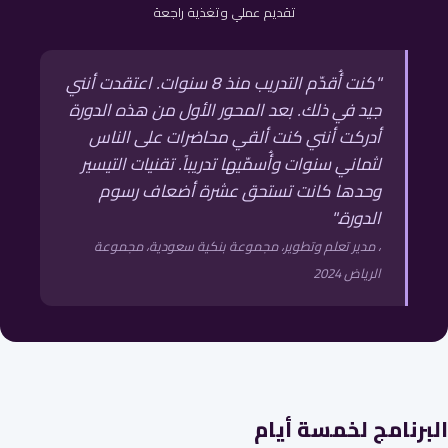
تقديم عملي وتغذية راجعة
"كنت أُقدّم التدريب منذ 8 سنوات. اعتقدت أنني
جيد في ذلك. بعد المحور الأول من هذه الدورة
أدركت أنني كنت ألقي محاضرات على الناس
لثماني سنوات وأُسمّيها تدريباً. تقنيات التيسير
وحدها كانت تستحق عشرة أضعاف رسوم
الدورة."
، مدير تعلم وتطوير، مجموعة بنكية سعودية، مجموعة
الرياض 2024
البرنامج لخمسة أيام