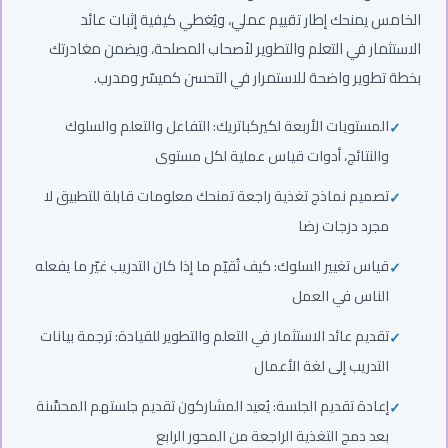
الخامس يمنحك إطار تقييم عملي، ويُغطي كيفية إثبات عائد
الاستثمار في التعلم والتطوير لأصحاب المصلحة، ويضمن مغادرتك
بخطة تطوير واضحة للاستمرار في التحسن كميسّر ومدرب.
المستويات الأربعة لكيركباتريك: التفاعل والتعلم والسلوك
والنتائج، أدوات قياس عملية لكل مستوى
تصميم نماذج تغذية راجعة تمنحك معلومات قابلة للتطبيق لا
مجرد درجات رضا
قياس تغيير السلوك: كيف تُقيّم ما إذا كان التدريب غيّر ما يفعله
الناس في العمل
تقديم عائد الاستثمار في التعلم والتطوير للقيادة: ترجمة بيانات
التدريب إلى لغة الأعمال
إعادة تقديم الجلسة: يُعيد المشاركون تقديم جلستهم المحسَّنة
بعد دمج التغذية الراجعة من المحور الرابع