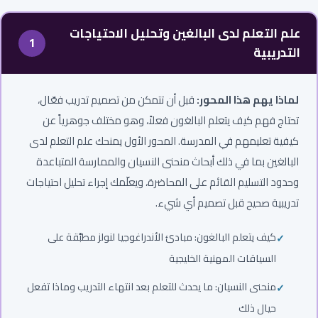
علم التعلم لدى البالغين وتحليل الاحتياجات
1
التدريبية
لماذا يهم هذا المحور:
قبل أن تتمكن من تصميم تدريب فعّال،
تحتاج فهم كيف يتعلم البالغون فعلاً، وهو مختلف جوهرياً عن
كيفية تعليمهم في المدرسة. المحور الأول يمنحك علم التعلم لدى
البالغين بما في ذلك أبحاث منحنى النسيان والممارسة المتباعدة
وحدود التسليم القائم على المحاضرة، ويعلّمك إجراء تحليل احتياجات
تدريبية صحيح قبل تصميم أي شيء.
كيف يتعلم البالغون: مبادئ الأندراغوجيا لنولز مطبَّقة على
السياقات المهنية الخليجية
منحنى النسيان: ما يحدث للتعلم بعد انتهاء التدريب وماذا تفعل
حيال ذلك