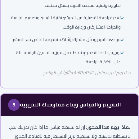
تطويره وتقنية محددة للتجربة بشكل مختلف
تغذية راجعة تفصيلية من الميسّر: تقنية التيسير وتصميم الجلسة
وانخراط المشاركين وإدارة الوقت
مراجعة الفيديو: كل مشارك يُشاهد تقديمه الخاص مع الميسّر
توجيه إعادة التصميم: نقاط عمل فورية لتحسين الجلسة بناءً
على التغذية الراجعة
هذا يوم تدريب كامل، الأكثر كثافة وتأثيراً في البرنامج
التقييم والقياس وبناء ممارستك التدريبية
5
لماذا يهم هذا المحور:
إن لم تستطع قياس ما إذا كان تدريبك نجح،
لا تستطيع تحسينه، ولا تستطيع تبرير الاستثمار فيه للقيادة. المحور