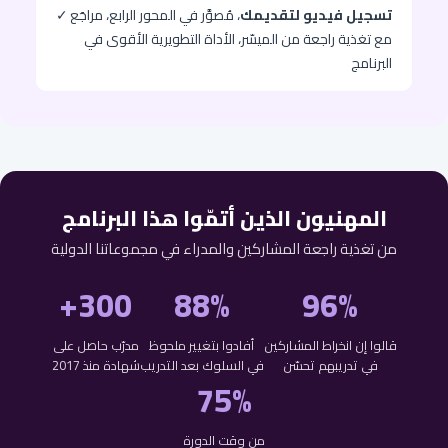
تسجيل فيديو لتقديمك
، مُصوَّر في المحور الرابع، مراجَع
✓
مع تغذية راجعة من الميسّر، الأداة التطويرية الأقوى في
البرنامج
المهنيون الذين أتمّوا هذا البرنامج
من تغذية راجعة المشاركين والمدراء في مجموعاتنا الدولية
300+
88%
96%
قالوا إن انخراط المشاركين
أفادوا بتغيير ملحوظ
مدرّب حاصل على
في تدريبهم تحسّن
في السلوك بعد التدريب
شهادة منذ 2017
75%
من وقت الدورة