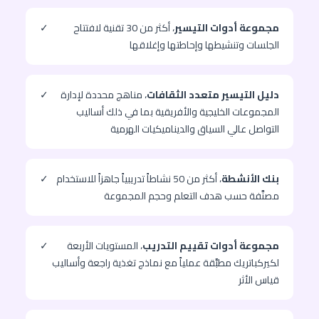
مجموعة أدوات التيسير
، أكثر من 30 تقنية لافتتاح
✓
الجلسات وتنشيطها وإحاطتها وإغلاقها
دليل التيسير متعدد الثقافات
، مناهج محددة لإدارة
✓
المجموعات الخليجية والأفريقية بما في ذلك أساليب
التواصل عالي السياق والديناميكيات الهرمية
بنك الأنشطة
، أكثر من 50 نشاطاً تدريبياً جاهزاً للاستخدام
✓
مصنَّفة حسب هدف التعلم وحجم المجموعة
مجموعة أدوات تقييم التدريب
، المستويات الأربعة
✓
لكيركباتريك مطبَّقة عملياً مع نماذج تغذية راجعة وأساليب
قياس الأثر