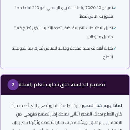
نموذج 70:20:10 ولماذا التدريب الرسمي هو 10٪ فقط مما
يتطور به الناس فعلاً
تحليل الاحتياجات التدريبية: كيف تُحدد التدريب الذي يُحتاج فعلاً
مقابل ما يُطلب
كتابة أهداف تعلم محددة وقابلة للقياس تُخبرك بما يبدو عليه
النجاح
تصميم الجلسة، خلق تجارب تعلم راسخة
2
لماذا يهم هذا المحور:
بنية الجلسة التدريبية هي التي تُحدد ما إذا
كان التعلم يحدث. المحور الثاني يمنحك إطار تصميم منهجي، من
الافتتاح إلى الإغلاق، ويعلّمك كيف تختار الأنشطة وتُرتّبها حتى يُجرّب