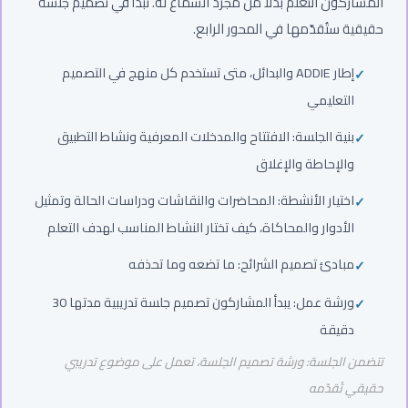
المشاركون التعلم بدلاً من مجرد السماع له. تبدأ في تصميم جلسة
حقيقية ستُقدّمها في المحور الرابع.
إطار ADDIE والبدائل، متى تستخدم كل منهج في التصميم
التعليمي
بنية الجلسة: الافتتاح والمدخلات المعرفية ونشاط التطبيق
والإحاطة والإغلاق
اختيار الأنشطة: المحاضرات والنقاشات ودراسات الحالة وتمثيل
الأدوار والمحاكاة، كيف تختار النشاط المناسب لهدف التعلم
مبادئ تصميم الشرائح: ما تضعه وما تحذفه
ورشة عمل: يبدأ المشاركون تصميم جلسة تدريبية مدتها 30
دقيقة
تتضمن الجلسة: ورشة تصميم الجلسة، تعمل على موضوع تدريبي
حقيقي تُقدّمه