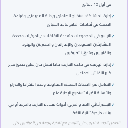
في أول 10 دقائق
إدارة المشاركة: استخراج الصامتين وإدارة المهيمنين وقراءة
الصمت في ثقافات الخليج عالية السياق
التيسير في المجموعات متعددة الثقافات: ديناميكيات محددة
للمشاركين السعوديين والإماراتيين والمصريين والهنود
والفلبينيين وشرق الأفريقيين
إدارة الهرمية في قاعة التدريب: ماذا تفعل حين يُغلق حضور مدير
كبير النقاش الجماعي
التعامل مع اللحظات الصعبة: المقاومة وعدم الانخراط والصراع
والأسئلة التي لا تستطيع الإجابة عنها
التيسير ثنائي اللغة والعربي: أدوات محددة للتدريب بالعربية أو في
بيئات خليجية ثنائية اللغة
تتضمن الجلسة: تدريب على التيسير مع تغذية راجعة من المراقبين، كل