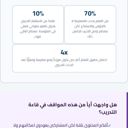
10%
70%
من التعلم يحدث بالممارسة لا
فقط من الاستثمار التدريبي
بالجلوس والاستماع، لكن
يتحول لتغيير سلوكي فعلي
معظم برامج التدريب تتجاهل
في المتوسط، معظم الباقي
ذلك
مهدر
4x
احتمال تطبيق التعلم أكبر حين يكون موزعاً ومع ممارسة ومعزَّزاً بعد
الحدث التدريبي
هل واجهت أياً من هذه المواقف في قاعة
التدريب؟
تُقدّم المحتوى بثقة لكن المشاركين يعودون لمكاتبهم ولا