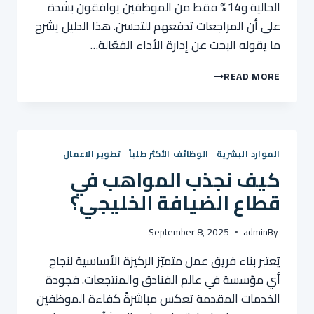
الحالية و14% فقط من الموظفين يوافقون بشدة
على أن المراجعات تدفعهم للتحسن. هذا الدليل يشرح
ما يقوله البحث عن إدارة الأداء الفعّالة…
إدارة
READ MORE
الأداء
الفعّالة:
دليل
للمدراء
وفرق
الموارد البشرية
|
الوظائف الأكثر طلباً
|
تطوير الاعمال
الموارد
كيف نجذب المواهب في
البشرية
قطاع الضيافة الخليجي؟
September 8, 2025
admin
By
يُعتبر بناء فريق عمل متميّز الركيزة الأساسية لنجاح
أي مؤسسة في عالم الفنادق والمنتجعات. فجودة
الخدمات المقدمة تعكس مباشرةً كفاءة الموظفين