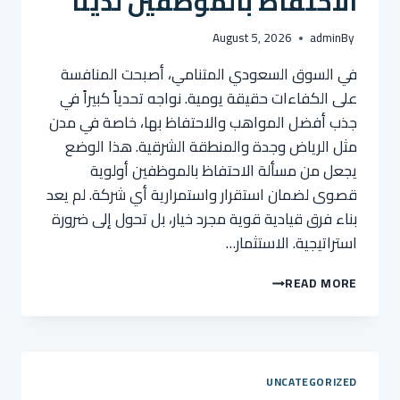
الاحتفاظ بالموظفين لدينا
August 5, 2026
admin
By
في السوق السعودي المتنامي، أصبحت المنافسة
على الكفاءات حقيقة يومية. نواجه تحدياً كبيراً في
جذب أفضل المواهب والاحتفاظ بها، خاصة في مدن
مثل الرياض وجدة والمنطقة الشرقية. هذا الوضع
يجعل من مسألة الاحتفاظ بالموظفين أولوية
قصوى لضمان استقرار واستمرارية أي شركة. لم يعد
بناء فرق قيادية قوية مجرد خيار، بل تحول إلى ضرورة
استراتيجية. الاستثمار…
كيف
READ MORE
يؤثر
تطوير
مهارات
القيادة
على
UNCATEGORIZED
معدلات