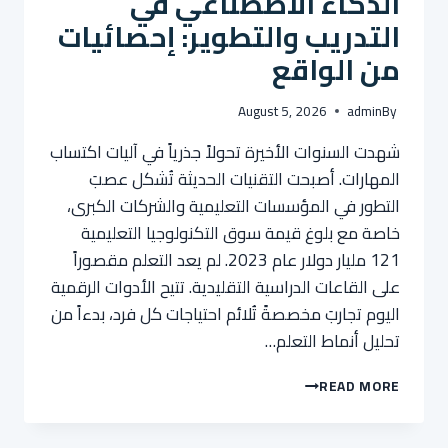
الذكاء الاصطناعي في
التدريب والتطوير: إحصائيات
من الواقع
August 5, 2026
admin
By
شهدت السنوات الأخيرة تحولاً جذرياً في آليات اكتساب
المهارات. أصبحت التقنيات الحديثة تُشكل عصبَ
التطور في المؤسسات التعليمية والشركات الكبرى،
خاصة مع بلوغ قيمة سوق التكنولوجيا التعليمية
121 مليار دولار عام 2023. لم يعد التعلم مقصوراً
على القاعات الدراسية التقليدية. تتيح الأدوات الرقمية
اليوم تجاربَ مخصصةً تُلائم احتياجات كل فرد، بدءاً من
تحليل أنماط التعلم…
الذكاء
READ MORE
الاصطناعي
في
التدريب