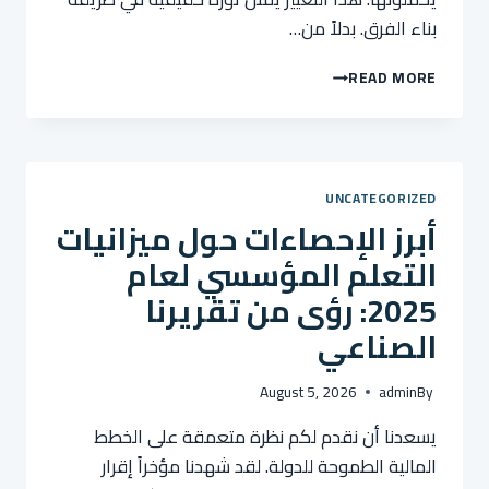
بناء الفرق. بدلاً من…
كيف
READ MORE
يُغير
التوظيف
القائم
على
المهارات
UNCATEGORIZED
مستقبل
أبرز الإحصاءات حول ميزانيات
تطوير
القوى
التعلم المؤسسي لعام
العاملة:
2025: رؤى من تقريرنا
دليل
شامل
الصناعي
August 5, 2026
admin
By
يسعدنا أن نقدم لكم نظرة متعمقة على الخطط
المالية الطموحة للدولة. لقد شهدنا مؤخراً إقرار