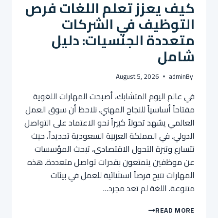
كيف يعزز تعلم اللغات فرص
الاحتفاظ
بالموظفين
التوظيف في الشركات
لدينا
متعددة الجنسيات: دليل
شامل
August 5, 2026
admin
By
في عالم اليوم المتشابك، أصبحت المهارات اللغوية
مفتاحاً أساسياً للنجاح المهني. نلاحظ أن سوق العمل
العالمي يشهد تحولاً كبيراً نحو الاعتماد على التواصل
الدولي. في المملكة العربية السعودية تحديداً، حيث
تتسارع وتيرة التحول الاقتصادي، تبحث المؤسسات
عن موظفين يتمتعون بقدرات تواصل متعددة. هذه
المهارات تتيح فرصاً استثنائية للعمل في بيئات
متنوعة. اللغة لم تعد مجرد…
كيف
READ MORE
يعزز