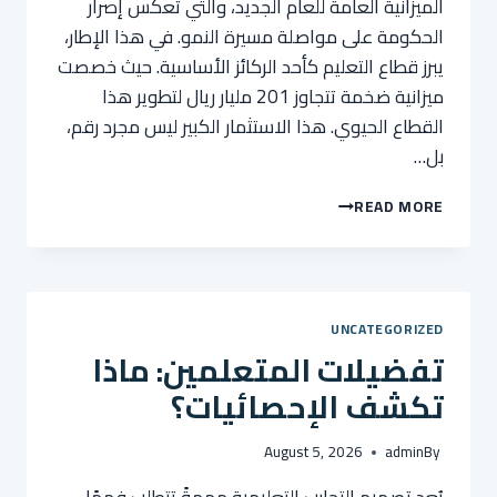
الميزانية العامة للعام الجديد، والتي تعكس إصرار
الحكومة على مواصلة مسيرة النمو. في هذا الإطار،
يبرز قطاع التعليم كأحد الركائز الأساسية. حيث خصصت
ميزانية ضخمة تتجاوز 201 مليار ريال لتطوير هذا
القطاع الحيوي. هذا الاستثمار الكبير ليس مجرد رقم،
بل…
أبرز
READ MORE
الإحصاءات
حول
ميزانيات
التعلم
المؤسسي
UNCATEGORIZED
لعام
تفضيلات المتعلمين: ماذا
2025:
رؤى
تكشف الإحصائيات؟
من
تقريرنا
August 5, 2026
admin
By
الصناعي