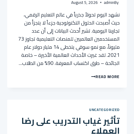
August 5, 2026
admin
By
نشهد اليوم تحولاً جذرياً في عالم التعليم الرقمي،
حيث أصبحت الحلول التكنولوجية جزءاً لا يتجزأ من
تجاربنا اليومية. تشير أحدث البيانات إلى أن عدد
المستخدمين العالميين للمنصات التعليمية تجاوز 73
مليوناً، مع نمو سوقي يتخطى 14 مليار دولار عام
2021. لقد غيرت الأحداث العالمية الأخيرة – خاصة
الجائحة – طرق اكتساب المعرفة. 90% من الطلاب…
إحصائيات
READ MORE
اعتماد
أنظمة
إدارة
التعلم
(LMS)
UNCATEGORIZED
تأثير غياب التدريب على رضا
العملاء