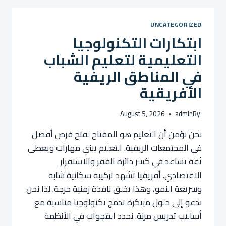
والتطوير:
إحصائيات
UNCATEGORIZED
من
ابتكارات التكنولوجيا
الواقع
التعليمية لتعليم الشباب
في المناطق الريفية
الأفريقية
August 5, 2026
admin
By
نحن نؤمن أن التعليم هو المفتاح لفتح فرص أفضل
في المجتمعات الريفية. التعليم يبني مهارات ويعطي
ثقة تساعد في كسر دائرة الفقر والاستقرار
الاقتصادي. أفريقيا تشهد تركيبة سكانية شابة
وسريعة النمو، وهذا يخلق نافذة زمنية حرجة. لذا نحن
ندعو إلى حلول مبتكرة تدمج تكنولوجيا مناسبة مع
أساليب تدريس مرنة. نحدد الفجوات في الأنظمة