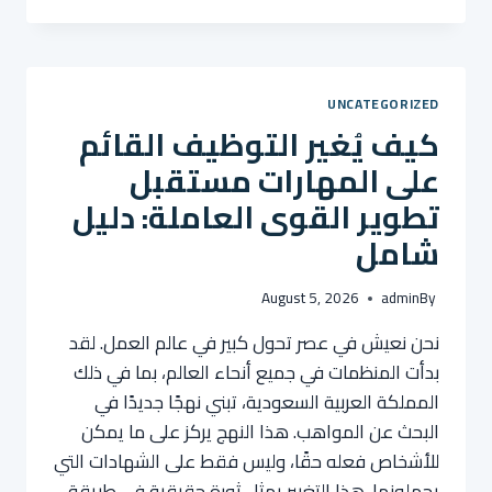
تعلم
اللغات
فرص
التوظيف
UNCATEGORIZED
في
كيف يُغير التوظيف القائم
الشركات
متعددة
على المهارات مستقبل
الجنسيات:
تطوير القوى العاملة: دليل
دليل
شامل
شامل
August 5, 2026
admin
By
نحن نعيش في عصر تحول كبير في عالم العمل. لقد
بدأت المنظمات في جميع أنحاء العالم، بما في ذلك
المملكة العربية السعودية، تبني نهجًا جديدًا في
البحث عن المواهب. هذا النهج يركز على ما يمكن
للأشخاص فعله حقًا، وليس فقط على الشهادات التي
يحملونها. هذا التغيير يمثل ثورة حقيقية في طريقة