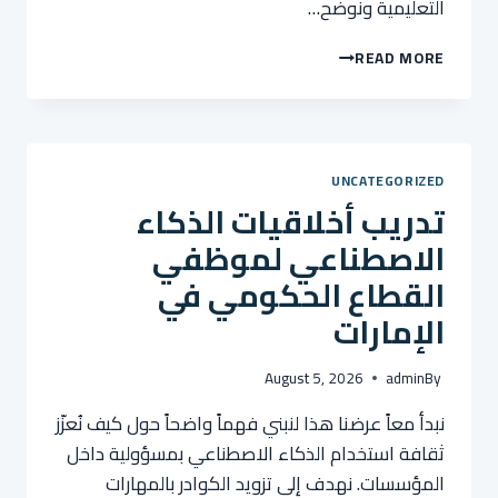
التعليمية ونوضح…
ابتكارات
READ MORE
التكنولوجيا
التعليمية
لتعليم
الشباب
في
UNCATEGORIZED
المناطق
تدريب أخلاقيات الذكاء
الريفية
الأفريقية
الاصطناعي لموظفي
القطاع الحكومي في
الإمارات
August 5, 2026
admin
By
نبدأ معاً عرضنا هذا لنبني فهماً واضحاً حول كيف نُعزّز
ثقافة استخدام الذكاء الاصطناعي بمسؤولية داخل
المؤسسات. نهدف إلى تزويد الكوادر بالمهارات