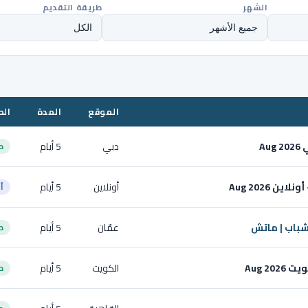
الشهر
طريقة التقديم
الموقع
المدة
الط
A
دبي
5 أيام
ح
 Aug 2026
أونلاين
5 أيام
أ
شباب | ماتش
عمّان
5 أيام
ح
Aug 2
الكويت
5 أيام
ح