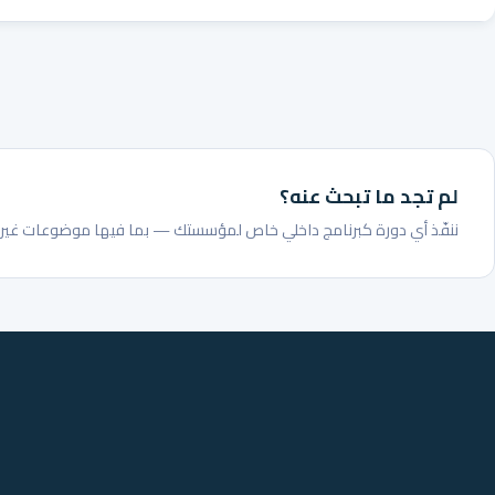
لم تجد ما تبحث عنه؟
ننفّذ أي دورة كبرنامج داخلي خاص لمؤسستك — بما فيها موضوعات غير م