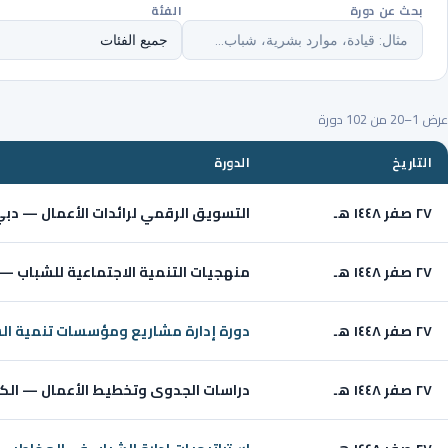
بحث عن دورة
الفئة
عرض 1–20 من 102 دورة
التاريخ
الدورة
٢٧ صفر ١٤٤٨ هـ
التسويق الرقمي لرائدات الأعمال — دبي ug 2026
٢٧ صفر ١٤٤٨ هـ
منهجيات التنمية الاجتماعية للشباب — أونلاين
٢٧ صفر ١٤٤٨ هـ
دورة إدارة مشاريع ومؤسسات تنمية ال
٢٧ صفر ١٤٤٨ هـ
دراسات الجدوى وتخطيط الأعمال — الكويت 026