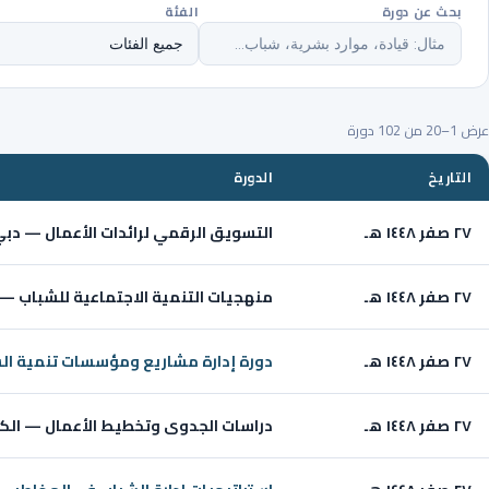
بحث عن دورة
الفئة
عرض 1–20 من 102 دورة
التاريخ
الدورة
٢٧ صفر ١٤٤٨ هـ
التسويق الرقمي لرائدات الأعمال — دبي ug 2026
٢٧ صفر ١٤٤٨ هـ
منهجيات التنمية الاجتماعية للشباب — أونلاين
٢٧ صفر ١٤٤٨ هـ
دورة إدارة مشاريع ومؤسسات تنمية ال
٢٧ صفر ١٤٤٨ هـ
دراسات الجدوى وتخطيط الأعمال — الكويت 026