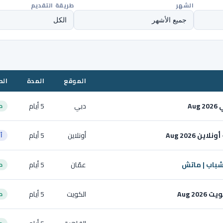
الشهر
طريقة التقديم
الموقع
المدة
الط
A
دبي
5 أيام
ح
 Aug 2026
أونلاين
5 أيام
أ
شباب | ماتش
عمّان
5 أيام
ح
Aug 2
الكويت
5 أيام
ح