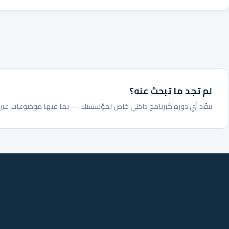
لم تجد ما تبحث عنه؟
ننفّذ أي دورة كبرنامج داخلي خاص لمؤسستك — بما فيها موضوعات غير م